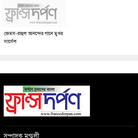
জেমস-রাহুল আনন্দের গানে মুখর
সার্সেল
সম্পাদক মন্ডলী