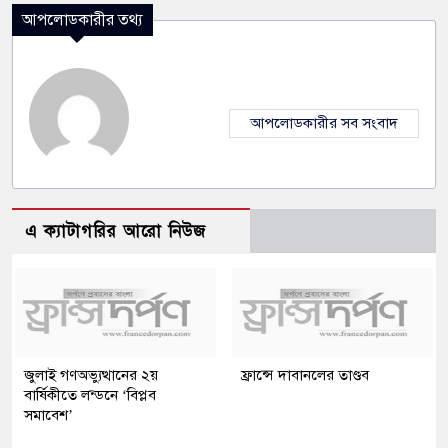
আপলোডকারীর তথ্য
আপলোডকারীর সব সংবাদ
এ ক্যাটাগরির আরো নিউজ
জুলাই গণঅভ্যুত্থানের ২য়
ফ্রান্সে দাবানলের তাণ্ডব
বার্ষিকীতে লন্ডনে ‘বিপ্লব
সমাবেশ’