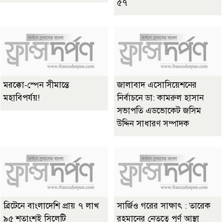
৫৭
মরক্কো-স্পেন সীমান্তে
জালাবাদ এসোসিয়েশনের
মহাবিপর্যয়!
নির্বাচনে ডা: কামরুল হাসান
সভাপতি এডভোকেট জসিম
উদ্দিন সাধারণ সম্পাদক
ব্রিটেনে বাংলাদেশি প্রায় ৭ লাখ
সার্জিও গরের সাক্ষাৎ : তারেক
৯৫ শতাংশই সিলেটি
রহমানের নেতৃত্বে পূর্ণ আস্থা