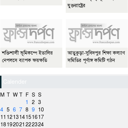
যুক্তরাষ্ট্রের
শক্তিশালী ভূমিকম্পে ইতালির
আতুকুড়া-সুবিদপুর শিক্ষা কল্যাণ
নেপলসে ব্যাপক ক্ষয়ক্ষতি
সমিতির পূর্ণাঙ্গ কমিটি গঠন
Calender
M
T
W
T
F
S
S
1
2
3
4
5
6
7
8
9
10
11
12
13
14
15
16
17
18
19
20
21
22
23
24