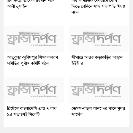
প্রধানমন্ত্রী তারেক রহমান -এম
বিশ্ব সামাজিক ফোরামে যোগ
আলী হুসাইন
দিতে বেনিনে সাফ সভাপতি খিয়াং
নয়ন
আতুকুড়া-সুবিদপুর শিক্ষা কল্যাণ
সীমান্তে আরও কড়াকড়ির আহ্বান
সমিতির পূর্ণাঙ্গ কমিটি গঠন
ইইউ’র
ব্রিটেনে বাংলাদেশি প্রায় ৭ লাখ
জেমস-রাহুল আনন্দের গানে মুখর
৯৫ শতাংশই সিলেটি
সার্সেল