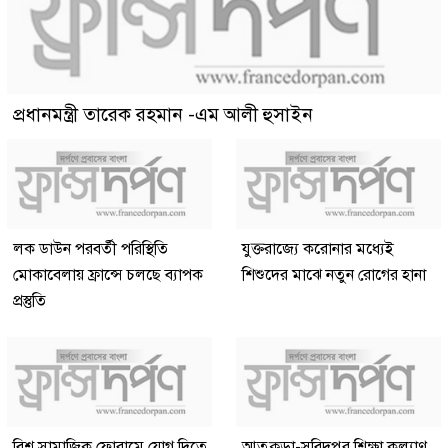
প্রধানমন্ত্রী তারেক রহমান -এম আলী হুসাইন
লক ডাউন পরবর্তী পরিস্থিতি
যুক্তরাজ্যে করোনার মধ্যেই
মোকাবেলায় ফ্রান্সে চলছে ব্যাপক
শিশুদের মাঝে নতুন রোগের হানা
প্রস্তুতি
বিশ্ব সামাজিক ফোরামে যোগ দিতে
আতুকুড়া-সুবিদপুর শিক্ষা কল্যাণ