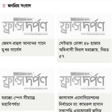
জনপ্রিয় সংবাদ
জেমস-রাহুল আনন্দের গানে
সেউতায় ঢোকা ৪৮ হাজার
মুখর সার্সেল
অভিবাসী ফিরল মরক্কোয়, নিহত
৫৭
মরক্কো-স্পেন সীমান্তে
জালাবাদ এসোসিয়েশনের
মহাবিপর্যয়!
নির্বাচনে ডা: কামরুল হাসান
সভাপতি এডভোকেট জসিম