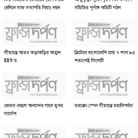
বেনিনে সাফ সভাপতি খিয়াং নয়ন
সমিতির পূর্ণাঙ্গ কমিটি গঠন
সীমান্তে আরও কড়াকড়ির আহ্বান
ব্রিটেনে বাংলাদেশি প্রায় ৭ লাখ ৯৫
ইইউ’র
শতাংশই সিলেটি
জেমস-রাহুল আনন্দের গানে মুখর
মরক্কো-স্পেন সীমান্তে মহাবিপর্যয়!
সার্সেল