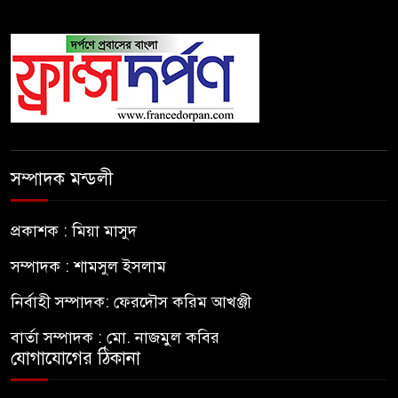
সম্পাদক মন্ডলী
প্রকাশক : মিয়া মাসুদ
সম্পাদক : শামসুল ইসলাম
নির্বাহী সম্পাদক: ফেরদৌস করিম আখঞ্জী
বার্তা সম্পাদক : মো. নাজমুল কবির
যোগাযোগের ঠিকানা