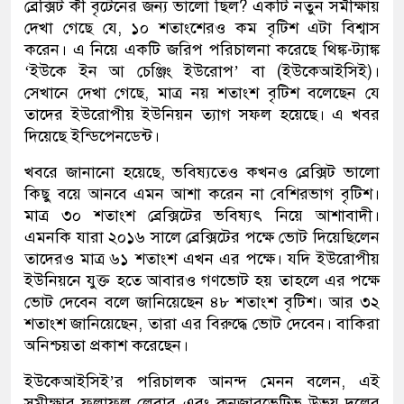
ব্রেক্সিট কী বৃটেনের জন্য ভালো ছিল? একটি নতুন সমীক্ষায়
দেখা গেছে যে, ১০ শতাংশেরও কম বৃটিশ এটা বিশ্বাস
করেন। এ নিয়ে একটি জরিপ পরিচালনা করেছে থিঙ্ক-ট্যাঙ্ক
‘ইউকে ইন আ চেঞ্জিং ইউরোপ’ বা (ইউকেআইসিই)।
সেখানে দেখা গেছে, মাত্র নয় শতাংশ বৃটিশ বলেছেন যে
তাদের ইউরোপীয় ইউনিয়ন ত্যাগ সফল হয়েছে। এ খবর
দিয়েছে ইন্ডিপেনডেন্ট।
খবরে জানানো হয়েছে, ভবিষ্যতেও কখনও ব্রেক্সিট ভালো
কিছু বয়ে আনবে এমন আশা করেন না বেশিরভাগ বৃটিশ।
মাত্র ৩০ শতাংশ ব্রেক্সিটের ভবিষ্যৎ নিয়ে আশাবাদী।
এমনকি যারা ২০১৬ সালে ব্রেক্সিটের পক্ষে ভোট দিয়েছিলেন
তাদেরও মাত্র ৬১ শতাংশ এখন এর পক্ষে। যদি ইউরোপীয়
ইউনিয়নে যুক্ত হতে আবারও গণভোট হয় তাহলে এর পক্ষে
ভোট দেবেন বলে জানিয়েছেন ৪৮ শতাংশ বৃটিশ। আর ৩২
শতাংশ জানিয়েছেন, তারা এর বিরুদ্ধে ভোট দেবেন। বাকিরা
অনিশ্চয়তা প্রকাশ করেছেন।
ইউকেআইসিই’র পরিচালক আনন্দ মেনন বলেন, এই
সমীক্ষার ফলাফল লেবার এবং কনজারভেটিভ উভয় দলের