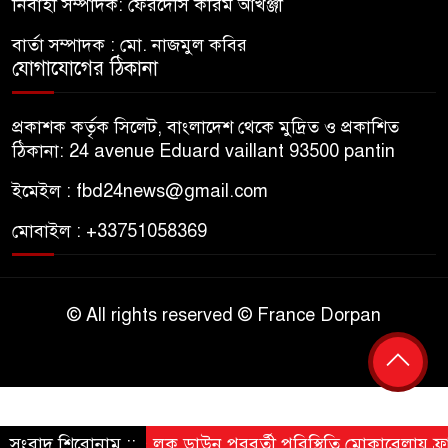
নির্বাহী সম্পাদক: ফেরদৌস করিম আখঞ্জী
বার্তা সম্পাদক : মো. নাজমুল কবির
যোগাযোগের ঠিকানা
প্রকাশক কর্তৃক সিলেট, বাংলাদেশ থেকে মুদ্রিত ও প্রকাশিত
ঠিকানা: 24 avenue Eduard vaillant 93500 pantin
ইমেইল : fbd24news@gmail.com
মোবাইল : +33751058369
© All rights reserved © France Dorpan
সংবাদ শিরোনাম ::
লক ডাউন পরবর্তী পরিস্থিতি মোকাবেলায় ফ্রান্সে চল