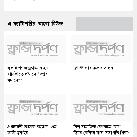
এ ক্যাটাগরির আরো নিউজ
জুলাই গণঅভ্যুত্থানের ২য়
ফ্রান্সে দাবানলের তাণ্ডব
বার্ষিকীতে লন্ডনে ‘বিপ্লব
সমাবেশ’
প্রধানমন্ত্রী তারেক রহমান -এম
বিশ্ব সামাজিক ফোরামে যোগ
আলী হুসাইন
দিতে বেনিনে সাফ সভাপতি খিয়াং