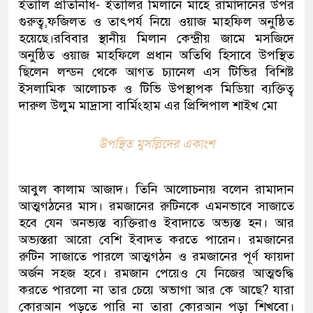
ইতালি প্রতিনিধি- ইতালির মিলানে মাহে রামাদানের উপর
গুরুত্ব,ফজিলত ও তাৎপর্য নিয়ে ওয়াজ মাহফিল অনুষ্ঠিত
হয়েছে।রবিবার স্থানীয় মিলান কেন্দ্রীয় জামে মসজিদে
অনুষ্ঠিত ওয়াজ মাহফিলে প্রধান অতিথি হিসাবে উপস্থিত
ছিলেন লন্ডন থেকে আগত চ্যানেল এস টিভির বিশিষ্ট
ইসলামিক আলোচক ও টিভি উপস্থাপক মিডিয়া ব্যক্তিত্ব
দারুল উলুম মাদ্রাসা বার্মিংহাম এর প্রিন্সিপাল শাইখ মো
উপস্থিত মুসল্লিদের একাংশ
আবুল কালাম আজাদ। তিনি আলোচনায় বলেন রামাদান
আত্মগঠনের মাস। রমজানের রুটিনকে এমনভাবে সাজাতে
হবে যেন অনভ্যস্ত ব্যক্তিরাও ইবাদাতে অভ্যস্ত হন। আর
অভ্যস্তরা আরো বেশি ইবাদত করতে পারেন। রমজানের
রুটিন সাজাতে পারলে আত্মগঠন ও রমজানের পূর্ণ ফায়দা
অর্জন সহজ হবে। রমজান পেয়েও যে নিজের আত্মশুদ্ধি
করতে পারলো না তার চেয়ে অভাগা আর কে আছে? যারা
কোরআন পড়তে পারি না তারা কোরআন পড়া শিখবো।