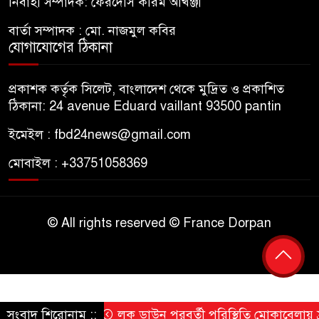
নির্বাহী সম্পাদক: ফেরদৌস করিম আখঞ্জী
বার্তা সম্পাদক : মো. নাজমুল কবির
যোগাযোগের ঠিকানা
প্রকাশক কর্তৃক সিলেট, বাংলাদেশ থেকে মুদ্রিত ও প্রকাশিত
ঠিকানা: 24 avenue Eduard vaillant 93500 pantin
ইমেইল : fbd24news@gmail.com
মোবাইল : +33751058369
© All rights reserved © France Dorpan
সংবাদ শিরোনাম ::
লক ডাউন পরবর্তী পরিস্থিতি মোকাবেলায় ফ্রান্সে 