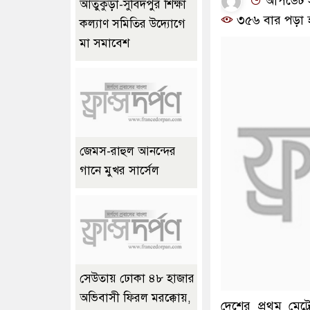
আপডেট সম
আতুকুড়া-সুবিদপুর শিক্ষা
৩৫৬ বার পড়া 
কল্যাণ সমিতির উদ্যোগে
মা সমাবেশ
জেমস-রাহুল আনন্দের
গানে মুখর সার্সেল
সেউতায় ঢোকা ৪৮ হাজার
অভিবাসী ফিরল মরক্কোয়,
দেশের প্রথম মে