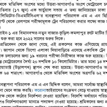
থেকে মতিঝিল অংশের মধ্যে উত্তরা-আগারগাঁও অংশে মেট্রোরেল 
িবার (১৭ জুন) এক ভার্চুয়াল সভায় এ তথ্য জানিয়েছেন ঢাকা 
নি লিমিটেড-ডিএমটিসিএল’র ব্যবস্থাপনা পরিচালক এম এ এন ছিদ
ট থেকে রেলপথে পরীক্ষামূলক ট্রেন পরিচালনা করার লক্ষ্যে কাজ
।
ন-১ এর বিমানবন্দর-নতুন বাজার-কুড়িল-কমলাপুর রুটে মাটির 
 শুরু করা হবে ২০২২ সালের শুরুর দিকে।
ি প্রতিবেদন থেকে জানা গেছে, এই প্রকল্পের কাজ এগিয়েছে প্রা
 জাপান থেকে ডিপো এলাকা দিয়াবাড়িতে এসেছে একাধিক ট্রেন
ক চলাচলের জন্য ১৯ ধরনের পরীক্ষা-নিরীক্ষার কাজ শুরু হয়েছে। উ
্ত মেট্রোরেলের দৈর্ঘ্য ২০ দশমিক ১০ কিলোমিটার। তার মধ্যে ১৪ 
়াডাক্ট (উড়ালপথ) স্থাপন শেষ করা হয়েছে। উত্তরা-আগারগাঁও 
িক ৬৪ শতাংশ। আগারগাঁও থেকে মতিঝিল অংশের অগ্রগতি ৬২ দ
স্থাপনা পরিচালক এম এ এন ছিদ্দিক বলেন, আমরা সর্বোচ্চ স্বাস্থ্যব
শনা মেনে কাজ করছি।
করোনা
ভাইরাসের সংক্রমণ বেড়ে যাওয়ায় স্বাস্থ
্ষ থেকে কঠোর নির্দেশনা দেওয়া হয়েছিল। বিদেশি অর্থায়নে পরি
্পেও নির্দেশনাগুলো মানতে পদক্ষেপ নেওয়া হয়েছে। শ্রমিকদের জন্য প্