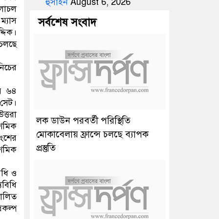
হুসাইন
August 6, 2026
চলাচল
ম্যাস
সর্বশেষ সংবাদ
্দিক।
 চলছে
নিচের
য় ৬৪
 সেট।
ত্তরা
লক ডাউন পরবর্তী পরিস্থিতি
দশমিক
মোকাবেলায় ফ্রান্সে চলছে ব্যাপক
অংশের
প্রস্তুতি
শমিক
িধি ও
্যবিধি
চালিত
রকল্প