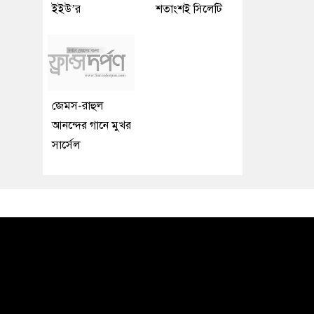
ইইউ’র
শতাংশই সিলেটি
জেমস-রাহুল
আনন্দের গানে মুখর
সার্সেল