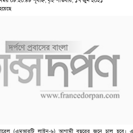
য় ০৮:২০:৪৮ পূর্বাহ্ন, বৃহস্পতিবার, ১৭ জুন ২০২১
হয়েছে
ট্রোরেল (এমআরটি লাইন-৬) আগামী বছরের জুনে চালু হবে। এ