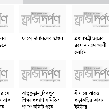
ানের
ফ্রান্সে দাবানলের তাণ্ডব
প্রধানমন্ত্রী তারেক
্ডনে
রহমান -এম আলী
হুসাইন
োরামে
আতুকুড়া-সুবিদপুর
সীমান্তে আরও
ে সাফ
শিক্ষা কল্যাণ সমিতির
কড়াকড়ির আহ্বান
য়ন
পূর্ণাঙ্গ কমিটি গঠন
ইইউ’র