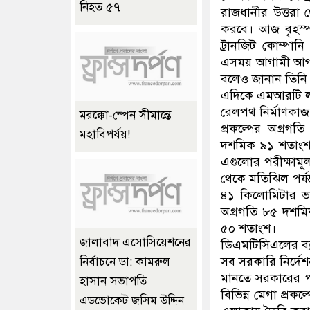
নিহত ৫৭
রাজধানীর উত্তরা 
করবে। আজ বৃহস্পত
ট্রানজিট কোম্পা
এসময় আগামী আগস্
বলেও জানান তিনি
এদিকে এমআরটি লাই
রেলপথ নির্মাণকাজ
মরক্কো-স্পেন সীমান্তে
প্রকল্পের অগ্রগত
মহাবিপর্যয়!
দশমিক ৯১ শতাংশ।
এগুলোর পরীক্ষামূল
থেকে মতিঝিল পর্যন
৪১ কিলোমিটার ভায
অগ্রগতি ৮৫ দশম
৫০ শতাংশ।
জালাবাদ এসোসিয়েশনের
ডিএমটিসিএলের ব্যব
সব সরকারি নির্দে
নির্বাচনে ডা: কামরুল
মানতে সরকারের পক
হাসান সভাপতি
বিভিন্ন মেগা প্রকল
এডভোকেট জসিম উদ্দিন