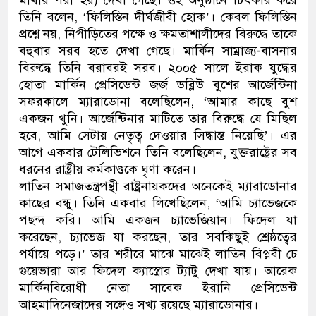
মাথায় পরা হয়) দেখা গেছে। ওই অনুষ্ঠানে চিৎকার করে
তিনি বলেন, ‘ফিলিস্তিন দীর্ঘজীবী হোক’। কেবল ফিলিস্তিন
প্রশ্নে নয়, নিপীড়িতের পক্ষে ও ক্ষমতাশালীদের বিরুদ্ধে তাকে
বহুবার সরব হতে দেখা গেছে। মার্কিন সাম্রাজ্য-বাসনার
বিরুদ্ধে তিনি বরাবরই সরব। ২০০৫ সালে ইরাক যুদ্ধের
হোতা মার্কিন প্রেসিডেন্ট জর্জ ডব্লিউ বুশের আর্জেন্টিনা
সফরকালে ম্যারাডোনা বলেছিলেন, ‘আমার কাছে বুশ
একজন খুনি। আর্জেন্টিনার মাটিতে তার বিরুদ্ধে যে মিছিল
হবে, আমি সেটায় নেতৃত্ব দেওয়ার সিদ্ধান্ত নিয়েছি’। এর
আগে একবার টেলিভিশনে তিনি বলেছিলেন, যুক্তরাষ্ট্রের সব
ধরনের রাষ্ট্রীয় কর্মকাণ্ডকে ঘৃণা করেন।
লাতিন সমাজতন্ত্রপন্থী রাষ্ট্রনায়কদের অনেকেই ম্যারাডোনার
কাছের বন্ধু। তিনি একবার লিখেছিলেন, ‘আমি চ্যাভেজকে
পছন্দ করি। আমি একজন চ্যাভেজিয়ান। ফিদেল যা
করেছেন, চ্যাভেজ যা করছেন, তার সবকিছুই শ্রেষ্ঠত্বের
পর্যায়ে পড়ে।’ তার শরীরে মাঝে মাঝেই লাতিন বিপ্লবী চে
গুয়েভারা আর ফিদেল ক্যাস্ত্রোর ট্যাটু দেখা যায়। আরেক
মার্কিনবিরোধী নেতা সাবেক ইরানি প্রেসিডেন্ট
আহমাদিনেজাদের সঙ্গেও সখ্য রয়েছে ম্যারাডোনার।