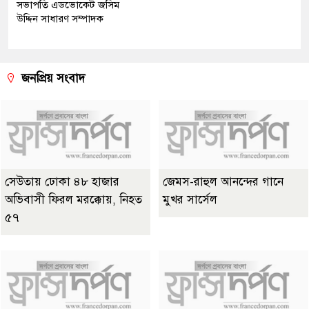
সভাপতি এডভোকেট জসিম
উদ্দিন সাধারণ সম্পাদক
জনপ্রিয় সংবাদ
সেউতায় ঢোকা ৪৮ হাজার
জেমস-রাহুল আনন্দের গানে
অভিবাসী ফিরল মরক্কোয়, নিহত
মুখর সার্সেল
৫৭