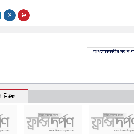
আপলোডকারীর সব সংব
ো নিউজ