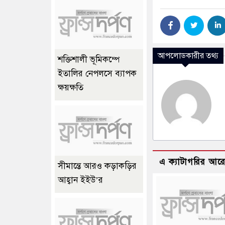
আপলোডকারীর তথ্য
শক্তিশালী ভূমিকম্পে
ইতালির নেপলসে ব্যাপক
ক্ষয়ক্ষতি
এ ক্যাটাগরির আর
সীমান্তে আরও কড়াকড়ির
আহ্বান ইইউ’র