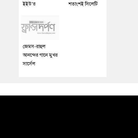
ইইউ’র
শতাংশই সিলেটি
জেমস-রাহুল
আনন্দের গানে মুখর
সার্সেল