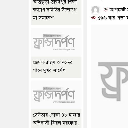
আতুকুড়া-সুবিদপুর শিক্ষা
আপডেট সময়
কল্যাণ সমিতির উদ্যোগে
৫৯৬ বার পড়া 
মা সমাবেশ
জেমস-রাহুল আনন্দের
গানে মুখর সার্সেল
সেউতায় ঢোকা ৪৮ হাজার
অভিবাসী ফিরল মরক্কোয়,