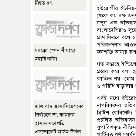
নিহত ৫৭
ইউরোপীয় ইউনিয়ন (
থেকে কম দক্ষ জনশক্
নতুন এক অভিবাসন 
বাংলাদেশিরাও সুয
প্রাণ ফিরবে বলে আশা
পরিকল্পনার ‌আওতায়
মরক্কো-স্পেন সীমান্তে
জনশক্তি আনার রূপর
মহাবিপর্যয়!
গত সপ্তাহে ইন্ডিপ
প্রস্তাব করে বলা হ
কাঙ্ক্ষিত নয়। হো
ও পরিধি বাড়াবার 
এরই মধ্যে ইউরোপ
নাগরিকদের অভিবা
জালাবাদ এসোসিয়েশনের
ব্রিটিশ কেবিনেট।
নির্বাচনে ডা: কামরুল
প্রচলিত অভিবাস
হাসান সভাপতি
সুপারিশকৃত নীতিম
এডভোকেট জসিম উদ্দিন
পার্টিরও পূর্ণ সমর্