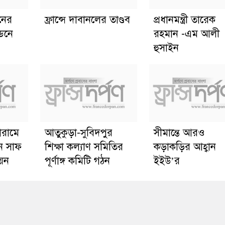
ানের
ফ্রান্সে দাবানলের তাণ্ডব
প্রধানমন্ত্রী তারেক
্ডনে
রহমান -এম আলী
হুসাইন
োরামে
আতুকুড়া-সুবিদপুর
সীমান্তে আরও
ে সাফ
শিক্ষা কল্যাণ সমিতির
কড়াকড়ির আহ্বান
য়ন
পূর্ণাঙ্গ কমিটি গঠন
ইইউ’র