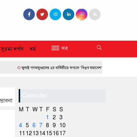
সব
 সুরমা দর্পণ
ধর্ম
জুলাই গণঅভ্যুত্থানের ২য় বার্ষিকীতে লন্ডনে ‘বিপ্লব সমাবেশ’
ফ্রান্সে দাবানলের তাণ্ডব
Calender
্ভাবনা
M
T
W
T
F
S
S
1
2
3
4
5
6
7
8
9
10
11
12
13
14
15
16
17