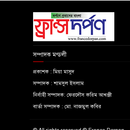
সম্পাদক মন্ডলী
প্রকাশক : মিয়া মাসুদ
সম্পাদক : শামসুল ইসলাম
নির্বাহী সম্পাদক: ফেরদৌস করিম আখঞ্জী
বার্তা সম্পাদক : মো. নাজমুল কবির