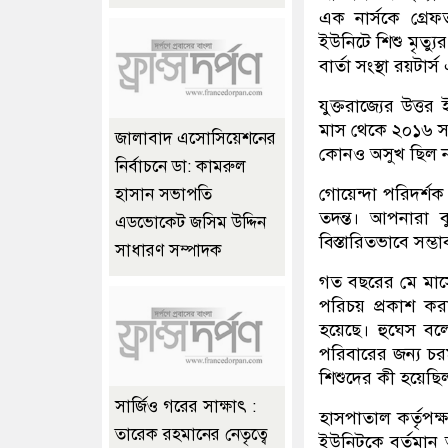
এক নার্সকে গ্রে
ইউনিটে শিশু মৃত্য
বার্তা সংস্থা রয়টা
যুক্তরাজ্যের উত্
মাস থেকে ২০১৬ সাল
জালাবাদ এসোসিয়েশনের
কোনও অসুখ ছিল না
নির্বাচনে ডা: কামরুল
গোয়েন্দা পরিদর্শ
হাসান সভাপতি
তদন্ত। আপনারা 
এডভোকেট জসিম উদ্দিন
বিস্তারিতভাবে সম্
সাধারণ সম্পাদক
গত বছরের মে মাসে
পরিচয় প্রকাশ করা
হয়েছে। হুঘেস বল
পরিবারের জন্য চ
শিশুদের কী হয়েছি
সার্জিও গরের সাক্ষাৎ :
হাসপাতাল কর্তৃপক্
তারেক রহমানের নেতৃত্বে
ইউনিটকে বর্তমান 