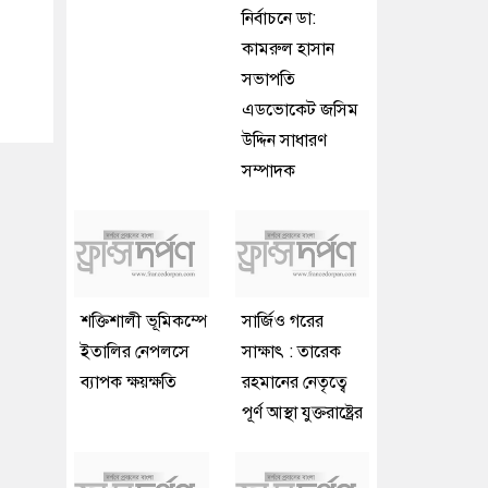
নির্বাচনে ডা:
কামরুল হাসান
সভাপতি
এডভোকেট জসিম
উদ্দিন সাধারণ
সম্পাদক
শক্তিশালী ভূমিকম্পে
সার্জিও গরের
ইতালির নেপলসে
সাক্ষাৎ : তারেক
ব্যাপক ক্ষয়ক্ষতি
রহমানের নেতৃত্বে
পূর্ণ আস্থা যুক্তরাষ্ট্রের