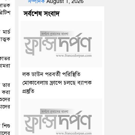
সম্পাদক
August 1, 2026
বজাতক
রিটিশ
সর্বশেষ সংবাদ
মার্চ
াত্মক
শকাতর
আমরা
লক ডাউন পরবর্তী পরিস্থিতি
মোকাবেলায় ফ্রান্সে চলছে ব্যাপক
ে তার
প্রস্তুতি
ত করা
শুদের
তাদের
 শিশু
তালের