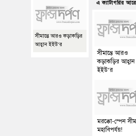
এ ক্যাটাগরির আর
সীমান্তে আরও কড়াকড়ির
আহ্বান ইইউ’র
সীমান্তে আরও
কড়াকড়ির আহ্বান
ইইউ’র
মরক্কো-স্পেন সীমা
মহাবিপর্যয়!