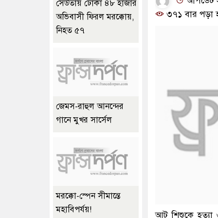
আপডেট সম
সেউতায় ঢোকা ৪৮ হাজার
৩৭১ বার পড়া 
অভিবাসী ফিরল মরক্কোয়,
নিহত ৫৭
জেমস-রাহুল আনন্দের
গানে মুখর সার্সেল
মরক্কো-স্পেন সীমান্তে
মহাবিপর্যয়!
আট শিশুকে হত্যা 