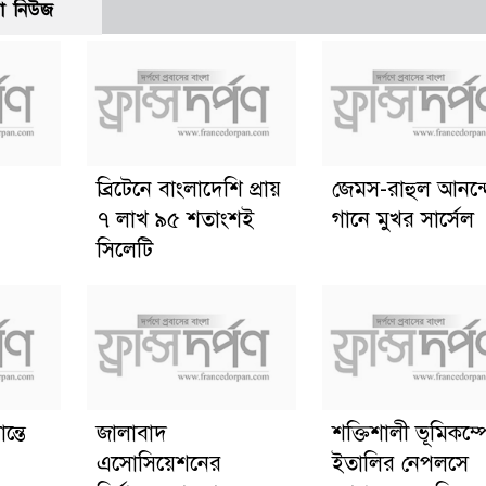
ো নিউজ
ব্রিটেনে বাংলাদেশি প্রায়
জেমস-রাহুল আনন্
৭ লাখ ৯৫ শতাংশই
গানে মুখর সার্সেল
সিলেটি
ন্তে
জালাবাদ
শক্তিশালী ভূমিকম্প
এসোসিয়েশনের
ইতালির নেপলসে