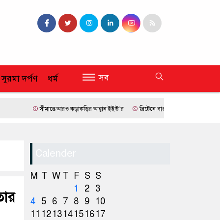
সব
 সুরমা দর্পণ
ধর্ম
সীমান্তে আরও কড়াকড়ির আহ্বান ইইউ’র
ব্রিটেনে বাংলাদেশি প্রায় ৭ লাখ ৯৫ শতাংশই স
Calender
M
T
W
T
F
S
S
1
2
3
তার
4
5
6
7
8
9
10
11
12
13
14
15
16
17