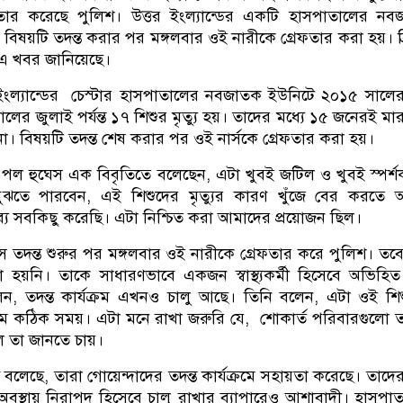
ফতার করেছে পুলিশ। উত্তর ইংল্যান্ডের একটি হাসপাতালের ন
ুর বিষয়টি তদন্ত করার পর মঙ্গলবার ওই নারীকে গ্রেফতার করা হয়। ব্
র্স এ খবর জানিয়েছে।
তর ইংল্যান্ডের চেস্টার হাসপাতালের নবজাতক ইউনিটে ২০১৫ সালের 
ের জুলাই পর্যন্ত ১৭ শিশুর মৃত্যু হয়। তাদের মধ্যে ১৫ জনেরই মার
। বিষয়টি তদন্ত শেষ করার পর ওই নার্সকে গ্রেফতার করা হয়।
ক পল হুঘেস এক বিবৃতিতে বলেছেন, এটা ‍খুবই জটিল ও খুবই স্পর্
বুঝতে পারবেন, এই শিশুদের মৃত্যুর কারণ খুঁজে বের করতে 
ভাব্য সবকিছু করেছি। এটা নিশ্চিত করা আমাদের প্রয়োজন ছিল।
 তদন্ত শুরুর পর মঙ্গলবার ওই নারীকে গ্রেফতার করে পুলিশ। তব
 হয়নি। তাকে সাধারণভাবে একজন স্বাস্থ্যকর্মী হিসেবে অভিহি
েন, তদন্ত কার্যক্রম এখনও চালু আছে। তিনি বলেন, এটা ওই শি
রম কঠিক সময়। এটা মনে রাখা জরুরি যে, শোকার্ত পরিবারগুলো 
ল তা জানতে চায়।
ষ বলেছে, তারা গোয়েন্দাদের তদন্ত কার্যক্রমে সহায়তা করেছে। তাদের
অবস্থায় নিরাপদ হিসেবে চালু রাখার ব্যাপারেও আশাবাদী। হাসপা