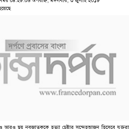
য় ০৪:২৮:০৬ অপরাহ্ন, মঙ্গলবার, ৩ জুলাই ২০১৮
হয়েছে
ও আরও ছয় নবজাতককে হত্যা চেষ্টার সন্দেহভাজন হিসেবে যুক্তরা