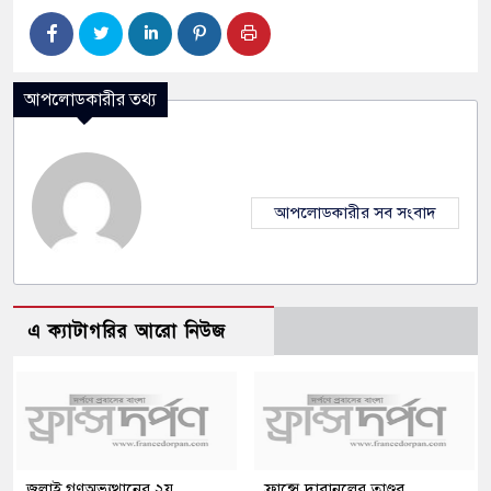
আপলোডকারীর তথ্য
আপলোডকারীর সব সংবাদ
এ ক্যাটাগরির আরো নিউজ
জুলাই গণঅভ্যুত্থানের ২য়
ফ্রান্সে দাবানলের তাণ্ডব