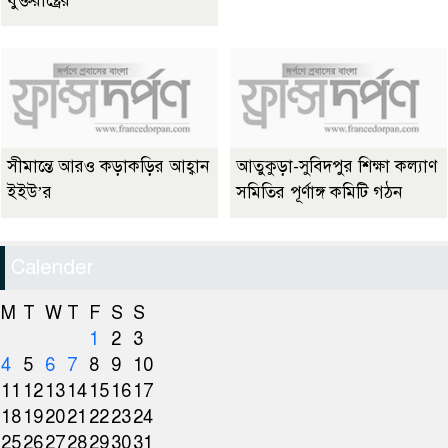
যুক্তরাষ্ট্রের
সীমান্তে আরও কড়াকড়ির আহ্বান
আতুকুড়া-সুবিদপুর শিক্ষা কল্যাণ
ইইউ’র
সমিতির পূর্ণাঙ্গ কমিটি গঠন
Calender
M
T
W
T
F
S
S
1
2
3
4
5
6
7
8
9
10
11
12
13
14
15
16
17
18
19
20
21
22
23
24
25
26
27
28
29
30
31