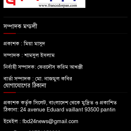
সম্পাদক মন্ডলী
প্রকাশক : মিয়া মাসুদ
সম্পাদক : শামসুল ইসলাম
নির্বাহী সম্পাদক: ফেরদৌস করিম আখঞ্জী
বার্তা সম্পাদক : মো. নাজমুল কবির
যোগাযোগের ঠিকানা
প্রকাশক কর্তৃক সিলেট, বাংলাদেশ থেকে মুদ্রিত ও প্রকাশিত
ঠিকানা: 24 avenue Eduard vaillant 93500 pantin
ইমেইল : fbd24news@gmail.com