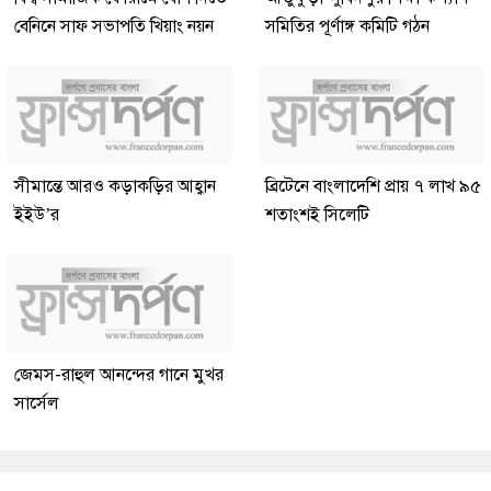
বেনিনে সাফ সভাপতি খিয়াং নয়ন
সমিতির পূর্ণাঙ্গ কমিটি গঠন
সীমান্তে আরও কড়াকড়ির আহ্বান
ব্রিটেনে বাংলাদেশি প্রায় ৭ লাখ ৯৫
ইইউ’র
শতাংশই সিলেটি
জেমস-রাহুল আনন্দের গানে মুখর
সার্সেল