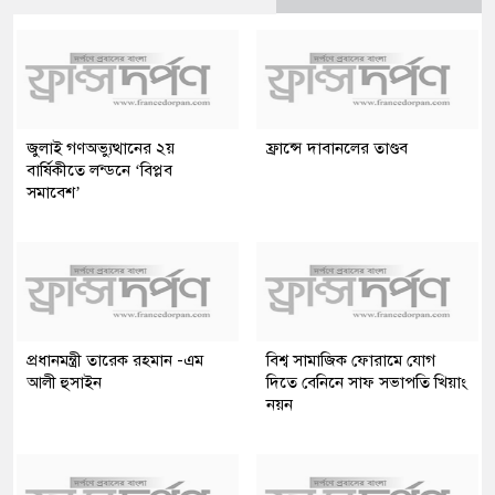
জুলাই গণঅভ্যুত্থানের ২য়
ফ্রান্সে দাবানলের তাণ্ডব
বার্ষিকীতে লন্ডনে ‘বিপ্লব
সমাবেশ’
প্রধানমন্ত্রী তারেক রহমান -এম
বিশ্ব সামাজিক ফোরামে যোগ
আলী হুসাইন
দিতে বেনিনে সাফ সভাপতি খিয়াং
নয়ন