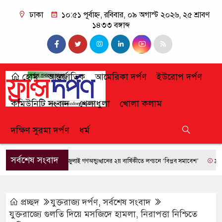
ঢাকা
১০:৫১ পূর্বাহ্ন, রবিবার, ০৯ অগাস্ট ২০২৬, ২৫ শ্রাবণ
১৪৩৩ বঙ্গাব্দ
হোম
আন্তর্জাতিক
আমেরিকা দর্পণ
ইউরোপ দর্পণ
কমিউনিটি সংবাদ
খেলাধুলা
খোলা কলাম
দক্ষিণ সুরমা দর্পণ
ধর্ম
সর্বশেষ সংবাদ
জুলাই গণঅভ্যুত্থানের ২য় বার্ষিকীতে লন্ডনে ‘বিপ্লব সমাবেশ’
ফ্রান্সে দা
প্রচ্ছদ
যুক্তরাজ্য দর্পণ
,
সর্বশেষ সংবাদ
যুক্তরাজ্যে গুলতি দিয়ে মসজিদে হামলা, নিরাপত্তা নিশ্চিতে