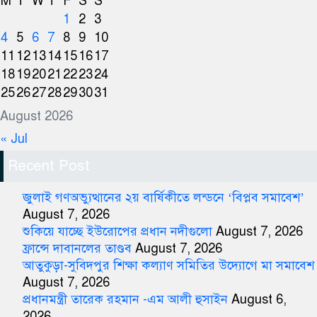
M
T
W
T
F
S
S
1
2
3
4
5
6
7
8
9
10
11
12
13
14
15
16
17
18
19
20
21
22
23
24
25
26
27
28
29
30
31
August 2026
« Jul
Recent Post
জুলাই গণঅভ্যুত্থানের ২য় বার্ষিকীতে লন্ডনে ‘বিপ্লব সমাবেশ’
August 7, 2026
শুকিয়ে যাচ্ছে ইউরোপের প্রধান নদীগুলো
August 7, 2026
ফ্রান্সে দাবানলের তাণ্ডব
August 7, 2026
আতুকুড়া-সুবিদপুর শিক্ষা কল্যাণ সমিতির উদ্যোগে মা সমাবেশ
August 7, 2026
প্রধানমন্ত্রী তারেক রহমান -এম আলী হুসাইন
August 6,
2026