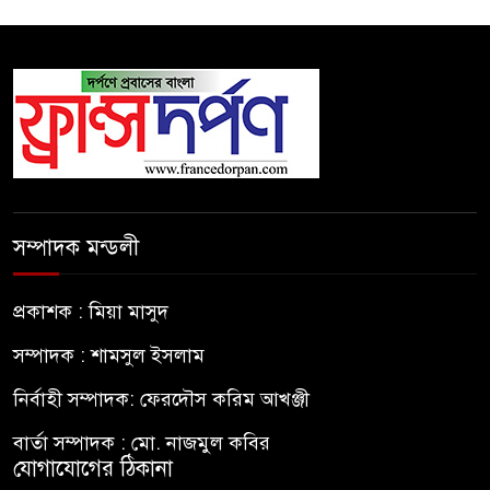
সম্পাদক মন্ডলী
প্রকাশক : মিয়া মাসুদ
সম্পাদক : শামসুল ইসলাম
নির্বাহী সম্পাদক: ফেরদৌস করিম আখঞ্জী
বার্তা সম্পাদক : মো. নাজমুল কবির
যোগাযোগের ঠিকানা