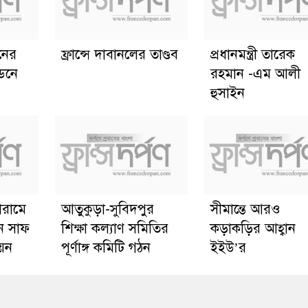
ানের
ফ্রান্সে দাবানলের তাণ্ডব
প্রধানমন্ত্রী তারেক
্ডনে
রহমান -এম আলী
হুসাইন
োরামে
আতুকুড়া-সুবিদপুর
সীমান্তে আরও
ে সাফ
শিক্ষা কল্যাণ সমিতির
কড়াকড়ির আহ্বান
য়ন
পূর্ণাঙ্গ কমিটি গঠন
ইইউ’র