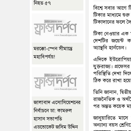
নিহত ৫৭
বিশ্বে সবার আগে ট
টিকার মাধ্যমে শুরু 
টিকাদানের ফলে দৈ
টিকা নেওয়ার এক ম
দেশটির জয়েন্ট ক
অ্যান্থনি হার্নডেন।
মরক্কো-স্পেন সীমান্তে
মহাবিপর্যয়!
এদিকে ইউরোপিয়ান
যুক্তরাজ্য। প্রফে
পরিস্থিতি দেখা দি
ঠিক করে রাখা হয়
তিনি জানান, দ্বিতীয
রাজনৈতিক ও অর্থনৈ
জালাবাদ এসোসিয়েশনের
পর অন্তত কয়েক মা
নির্বাচনে ডা: কামরুল
জানুয়ারিতে মাস
হাসান সভাপতি
অন্যান্য বয়স শ্
এডভোকেট জসিম উদ্দিন