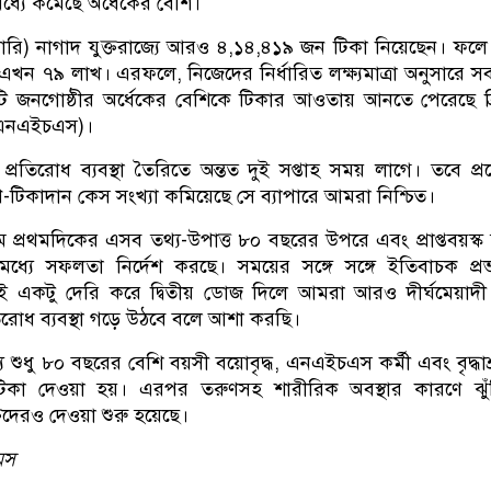
ধ্যে কমেছে অর্ধেকের বেশি।
়ারি) নাগাদ যুক্তরাজ্যে আরও ৪,১৪,৪১৯ জন টিকা নিয়েছেন। ফল
যা এখন ৭৯ লাখ। এরফলে, নিজেদের নির্ধারিত লক্ষ্যমাত্রা অনুসারে সব
টি জনগোষ্ঠীর অর্ধেকের বেশিকে টিকার আওতায় আনতে পেরেছে ব্
্ষ (এনএইচএস)।
প্রতিরোধ ব্যবস্থা তৈরিতে অন্তত দুই সপ্তাহ সময় লাগে। তবে প্
ণ-টিকাদান কেস সংখ্যা কমিয়েছে সে ব্যাপারে আমরা নিশ্চিত।
প্রথমদিকের এসব তথ্য-উপাত্ত ৮০ বছরের উপরে এবং প্রাপ্তবয়স্ক
ধ্যে সফলতা নির্দেশ করছে। সময়ের সঙ্গে সঙ্গে ইতিবাচক প্র
াই একটু দেরি করে দ্বিতীয় ডোজ দিলে আমরা আরও দীর্ঘমেয়াদ
রোধ ব্যবস্থা গড়ে উঠবে বলে আশা করছি।
্য শুধু ৮০ বছরের বেশি বয়সী বয়োবৃদ্ধ, এনএইচএস কর্মী এবং বৃদ্ধাশ
 টিকা দেওয়া হয়। এরপর তরুণসহ শারীরিক অবস্থার কারণে ঝু
িদেরও দেওয়া শুরু হয়েছে।
ইমস