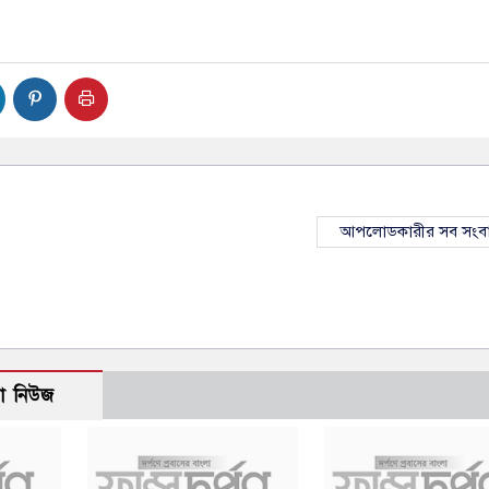
আপলোডকারীর সব সংব
ো নিউজ