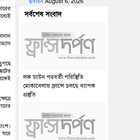
হুসাইন
August 6, 2026
জারের
সর্বশেষ সংবাদ
মধ্যেই
জানান
ম্যান
ভুগছে
্কটের
লক ডাউন পরবর্তী পরিস্থিতি
থেকেই
মোকাবেলায় ফ্রান্সে চলছে ব্যাপক
প্রস্তুতি
ষেত্রে
দানের
তাংশ।
র ঘরে