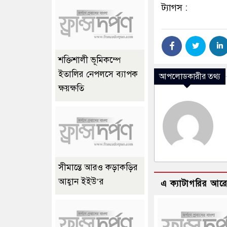
ট্যাগস :
শক্তিশালী ভূমিকম্পে
ইতালির নেপলসে ব্যাপক
আপলোডকারীর তথ্য
ক্ষয়ক্ষতি
সীমান্তে আরও কড়াকড়ির
আহ্বান ইইউ’র
এ ক্যাটাগরির আর