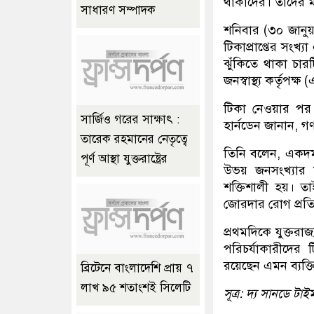
থাকাদের। তাদের ম
সাধারণ সম্পাদক
শনিবার (৩০ জানুয
টিকাপ্রাপ্তের সংখ্
ঝুঁকিতে থাকা চার
জনস্বাস্থ্য কর্তৃপক
টিকা নেওয়ার পর 
সার্জিও গরের সাক্ষাৎ :
হার্নডেন জানান, গ
তারেক রহমানের নেতৃত্বে
তিনি বলেন, একদম 
পূর্ণ আস্থা যুক্তরাষ্ট্রের
উভয় জনসংখ্যার ম
শক্তিশালী হয়। ত
জোরদার রোগ প্রতি
প্রথমদিকে যুক্তরাজ
পরিচর্যাকারীদের
রয়েছেন এমন ব্যক্ত
ব্রিটেনে বাংলাদেশি প্রায় ৭
লাখ ৯৫ শতাংশই সিলেটি
সূত্র: দ্য সানডে টা