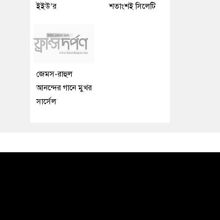
ইইউ’র
শতাংশই সিলেটি
জেমস-রাহুল
আনন্দের গানে মুখর
সার্সেল