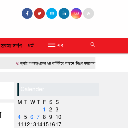
সব
 সুরমা দর্পণ
ধর্ম
জুলাই গণঅভ্যুত্থানের ২য় বার্ষিকীতে লন্ডনে ‘বিপ্লব সমাবেশ’
ফ্রান্সে দাবানলের তাণ্ডব
Calender
M
T
W
T
F
S
S
1
2
3
র
4
5
6
7
8
9
10
11
12
13
14
15
16
17