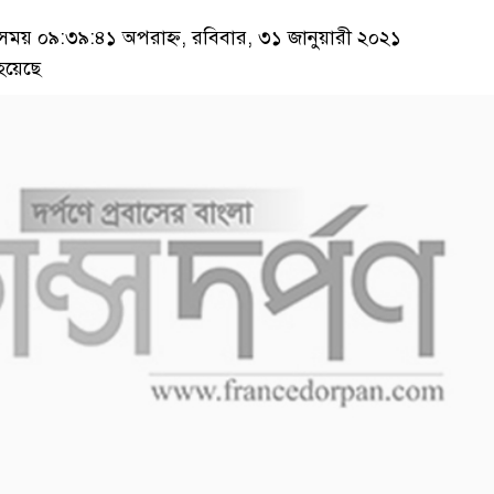
য় ০৯:৩৯:৪১ অপরাহ্ন, রবিবার, ৩১ জানুয়ারী ২০২১
হয়েছে