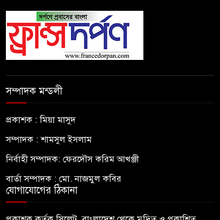
সম্পাদক মন্ডলী
প্রকাশক : মিয়া মাসুদ
সম্পাদক : শামসুল ইসলাম
নির্বাহী সম্পাদক: ফেরদৌস করিম আখঞ্জী
বার্তা সম্পাদক : মো. নাজমুল কবির
যোগাযোগের ঠিকানা
প্রকাশক কর্তৃক সিলেট, বাংলাদেশ থেকে মুদ্রিত ও প্রকাশিত