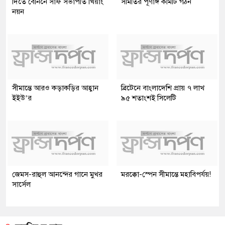
দিতে বেনিনে সাফ সভাপতি খিয়াং
সমিতির পূর্ণাঙ্গ কমিটি গঠন
নয়ন
সীমান্তে আরও কড়াকড়ির আহ্বান
ব্রিটেনে বাংলাদেশি প্রায় ৭ লাখ
ইইউ’র
৯৫ শতাংশই সিলেটি
জেমস-রাহুল আনন্দের গানে মুখর
মরক্কো-স্পেন সীমান্তে মহাবিপর্যয়!
সার্সেল