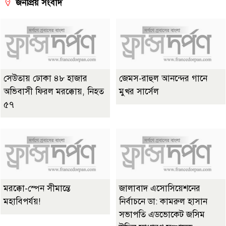
জনপ্রিয় সংবাদ
সেউতায় ঢোকা ৪৮ হাজার
জেমস-রাহুল আনন্দের গানে
অভিবাসী ফিরল মরক্কোয়, নিহত
মুখর সার্সেল
৫৭
মরক্কো-স্পেন সীমান্তে
জালাবাদ এসোসিয়েশনের
মহাবিপর্যয়!
নির্বাচনে ডা: কামরুল হাসান
সভাপতি এডভোকেট জসিম