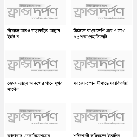
সীমান্তে আরও কড়াকড়ির আহ্বান
ব্রিটেনে বাংলাদেশি প্রায় ৭ লাখ
ইইউ’র
৯৫ শতাংশই সিলেটি
জেমস-রাহুল আনন্দের গানে মুখর
মরক্কো-স্পেন সীমান্তে মহাবিপর্যয়!
সার্সেল
জালাবাদ এসোসিয়েশনের
শক্তিশালী ভূমিকম্পে ইতালির