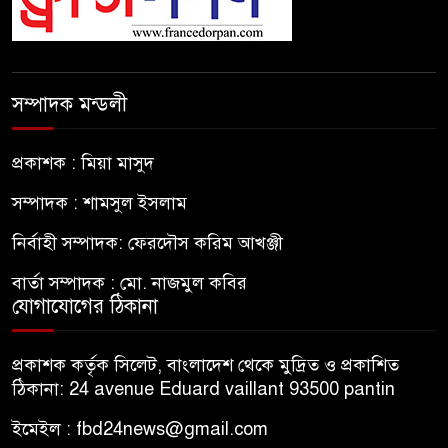
সম্পাদক মন্ডলী
প্রকাশক : মিয়া মাসুদ
সম্পাদক : শামসুল ইসলাম
নির্বাহী সম্পাদক: ফেরদৌস করিম আখঞ্জী
বার্তা সম্পাদক : মো. নাজমুল কবির
যোগাযোগের ঠিকানা
প্রকাশক কর্তৃক সিলেট, বাংলাদেশ থেকে মুদ্রিত ও প্রকাশিত
ঠিকানা: 24 avenue Eduard vaillant 93500 pantin
ইমেইল : fbd24news@gmail.com