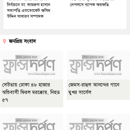
নির্বাচনে ডা: কামরুল হাসান
নেপলসে ব্যাপক ক্ষয়ক্ষতি
সভাপতি এডভোকেট জসিম
উদ্দিন সাধারণ সম্পাদক
জনপ্রিয় সংবাদ
সেউতায় ঢোকা ৪৮ হাজার
জেমস-রাহুল আনন্দের গানে
অভিবাসী ফিরল মরক্কোয়, নিহত
মুখর সার্সেল
৫৭