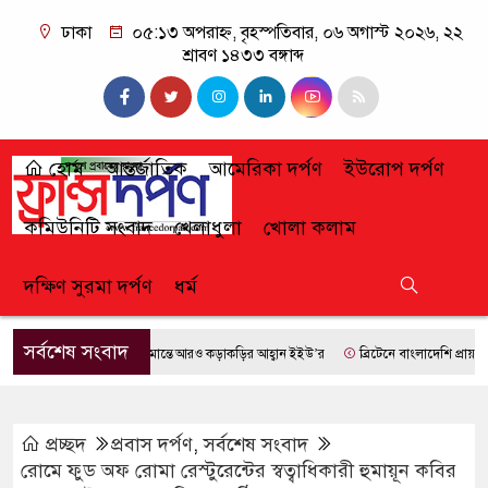
ঢাকা
০৫:১৩ অপরাহ্ন, বৃহস্পতিবার, ০৬ অগাস্ট ২০২৬, ২২
শ্রাবণ ১৪৩৩ বঙ্গাব্দ
হোম
আন্তর্জাতিক
আমেরিকা দর্পণ
ইউরোপ দর্পণ
কমিউনিটি সংবাদ
খেলাধুলা
খোলা কলাম
দক্ষিণ সুরমা দর্পণ
ধর্ম
সর্বশেষ সংবাদ
সীমান্তে আরও কড়াকড়ির আহ্বান ইইউ’র
ব্রিটেনে বাংলাদেশি প্রায় ৭ লাখ
প্রচ্ছদ
প্রবাস দর্পণ
,
সর্বশেষ সংবাদ
রোমে ফুড অফ রোমা রেস্টুরেন্টের স্বত্বাধিকারী হুমায়ূন কবির