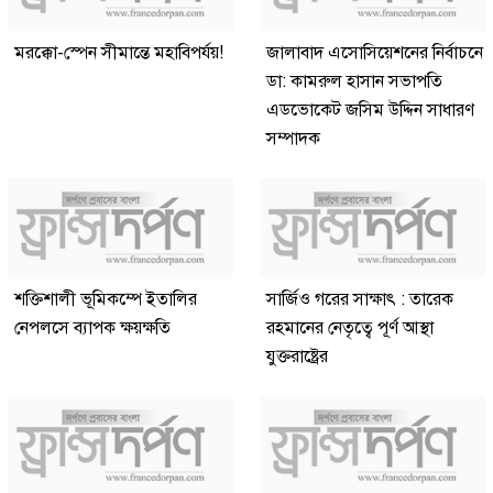
মরক্কো-স্পেন সীমান্তে মহাবিপর্যয়!
জালাবাদ এসোসিয়েশনের নির্বাচনে
ডা: কামরুল হাসান সভাপতি
এডভোকেট জসিম উদ্দিন সাধারণ
সম্পাদক
শক্তিশালী ভূমিকম্পে ইতালির
সার্জিও গরের সাক্ষাৎ : তারেক
নেপলসে ব্যাপক ক্ষয়ক্ষতি
রহমানের নেতৃত্বে পূর্ণ আস্থা
যুক্তরাষ্ট্রের