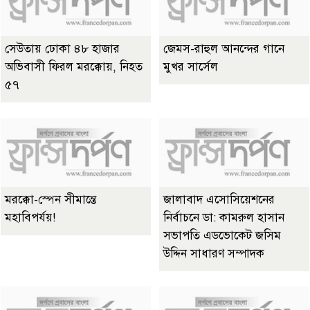
সেউতায় ঢোকা ৪৮ হাজার
জেমস-রাহুল আনন্দের গানে
অভিবাসী ফিরল মরক্কোয়, নিহত
মুখর সার্সেল
৫৭
মরক্কো-স্পেন সীমান্তে
জালাবাদ এসোসিয়েশনের
মহাবিপর্যয়!
নির্বাচনে ডা: কামরুল হাসান
সভাপতি এডভোকেট জসিম
উদ্দিন সাধারণ সম্পাদক