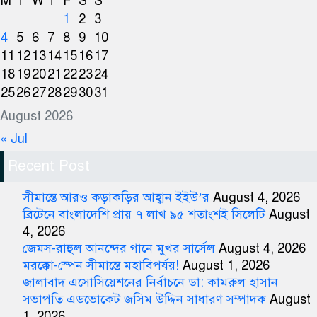
M
T
W
T
F
S
S
1
2
3
4
5
6
7
8
9
10
11
12
13
14
15
16
17
18
19
20
21
22
23
24
25
26
27
28
29
30
31
August 2026
« Jul
Recent Post
সীমান্তে আরও কড়াকড়ির আহ্বান ইইউ’র
August 4, 2026
ব্রিটেনে বাংলাদেশি প্রায় ৭ লাখ ৯৫ শতাংশই সিলেটি
August
4, 2026
জেমস-রাহুল আনন্দের গানে মুখর সার্সেল
August 4, 2026
মরক্কো-স্পেন সীমান্তে মহাবিপর্যয়!
August 1, 2026
জালাবাদ এসোসিয়েশনের নির্বাচনে ডা: কামরুল হাসান
সভাপতি এডভোকেট জসিম উদ্দিন সাধারণ সম্পাদক
August
1, 2026