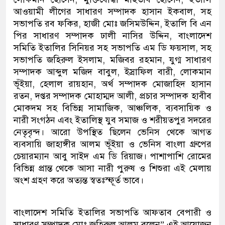
আওয়ামী লীগের সাধারণ সম্পাদক হাসান ইকবাল, সহ
সভাপতি রব ফকির, হাজী মোঃ জসিমউদ্দিন, ইতালি বি এন
পির সাধারণ সম্পাদক ঢালী নাসির উদ্দিন, বাংলাদেশ
সমিতি ইতালির সিনিয়র সহ সভাপতি এম ডি ফয়সাল, সহ
সভাপতি জহিরুল ইসলাম, মজিবর রহমান, যুগ্ম সাধারণ
সম্পাদক আব্দুল মজিদ বাবুল, ইস্রাফিল বারী, লোকমান
ভূঁইয়া, হেলাল রায়হান, অর্থ সম্পাদক মোজাহিদ হাসান
রতন, দপ্তর সম্পাদক মোহাম্মদ আলী, প্রচার সম্পাদক হাবীব
মোকদম সহ বিভিন্ন সামাজিক, আঞ্চলিক, ব্যবসায়িক ও
নারী সংগঠন এবং ইতালিস্থ যুব সমাজ ও শরীয়তপুর সদরের
নেতৃবৃন্দ। আরো উপস্থিত ছিলেন ভেনিস থেকে আগত
ব্যবসায়ি জাহাঙ্গীর আলম ভূঁইয়া ও ভেনিস বাংলা গ্রুপের
চেয়ারম্যান আবু সাইদ এম ডি রিয়াজ। পাশাপাশি রোমের
বিভিন্ন প্রান্ত থেকে আসা নারী পুরুষ ও শিশুরা এই মেলায়
অংশ গ্রহণ করে অত্যন্ত স্বতঃস্ফূর্ত ভাবে।
বাংলাদেশ সমিতি ইতালির সভাপতি আফতাব বেপারী ও
সাধারণ সম্পাদক মোঃ জহিরুল আলম বলেন” এই আয়োজন