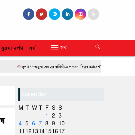
সব
 সুরমা দর্পণ
ধর্ম
জুলাই গণঅভ্যুত্থানের ২য় বার্ষিকীতে লন্ডনে ‘বিপ্লব সমাবেশ’
ফ্রান্সে দাবানলের তাণ্ডব
Calender
M
T
W
T
F
S
S
1
2
3
েষ
4
5
6
7
8
9
10
11
12
13
14
15
16
17