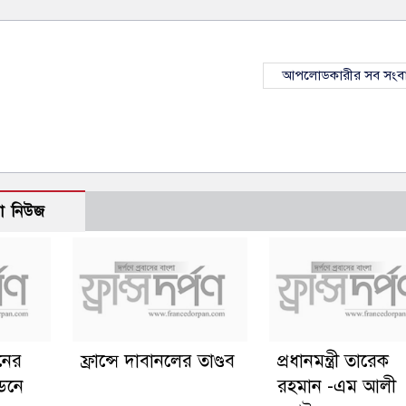
আপলোডকারীর সব সংব
ো নিউজ
ানের
ফ্রান্সে দাবানলের তাণ্ডব
প্রধানমন্ত্রী তারেক
্ডনে
রহমান -এম আলী