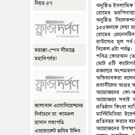
নিহত ৫৭
অনুষ্ঠিত ইসলামিক 
রোমের তরপিনাত্তার
অনুষ্ঠিত সিলেক
১৫৫জনকে দেয়া হয়েছ
রোমের প্রেনেসটি
রাউন্ডের মূল পর
বিকেল ৪টা পর্যন্ত।
মরক্কো-স্পেন সীমান্তে
পবিত্র কোরআন তে
মহাবিপর্যয়!
মোট ৪টি ক্যাটা
প্রজন্মের অংশগ্রহ
অভিভাবকরা বলেন প
প্রবাসীদের আগ্রহ
আয়োজনের কো-অর্
আয়োজনে সবাই অন
জালাবাদ এসোসিয়েশনের
প্রতিষ্ঠান কিংবা 
মাল্টিমিডিয়া ইভ
নির্বাচনে ডা: কামরুল
প্রতিবছর করবে বল
হাসান সভাপতি
আয়োজনের উপস্খাপ
এডভোকেট জসিম উদ্দিন