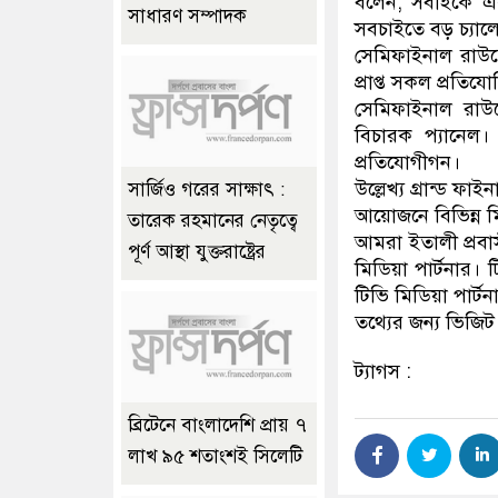
বলেন, সবাইকে এ
সাধারণ সম্পাদক
সবচাইতে বড় চ্যালে
সেমিফাইনাল রাউন্ড
প্রাপ্ত সকল প্রতিয
সেমিফাইনাল রাউন
বিচারক প্যানেল।
প্রতিযোগীগন।
উল্লেখ্য গ্রান্ড 
সার্জিও গরের সাক্ষাৎ :
আয়োজনে বিভিন্ন ম
তারেক রহমানের নেতৃত্বে
আমরা ইতালী প্রবা
পূর্ণ আস্থা যুক্তরাষ্ট্রের
মিডিয়া পার্টনার।
টিভি মিডিয়া পার্ট
তথ্যের জন্য ভিজিট
ট্যাগস :
ব্রিটেনে বাংলাদেশি প্রায় ৭
লাখ ৯৫ শতাংশই সিলেটি