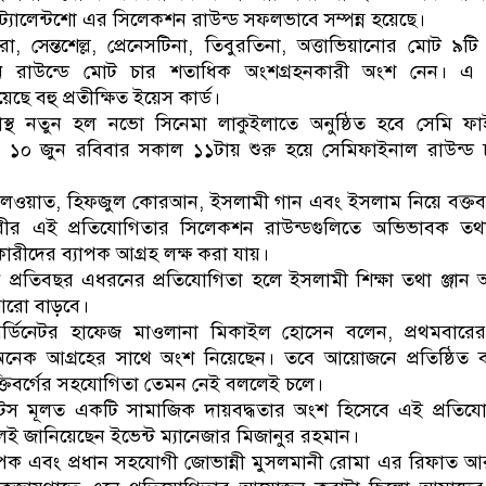
ট্যালেন্টশো এর সিলেকশন রাউন্ড সফলভাবে সম্পন্ন হয়েছে।
া, সেন্তশেল্ল, প্রেনেসটিনা, তিবুরতিনা, অত্তাভিয়ানোর মোট ৯টি স
শন রাউন্ডে মোট চার শতাধিক অংশগ্রহনকারী অংশ নেন। এ পর্
ে বহু প্রতীক্ষিত ইয়েস কার্ড।
নাস্থ নতুন হল নভো সিনেমা লাকুইলাতে অনুষ্ঠিত হবে সেমি ফ
্ব। ১০ জুন রবিবার সকাল ১১টায় শুরু হয়ে সেমিফাইনাল রাউন্ড
লওয়াত, হিফজুল কোরআন, ইসলামী গান এবং ইসলাম নিয়ে বক্তব
গরীর এই প্রতিযোগিতার সিলেকশন রাউন্ডগুলিতে অভিভাবক তথ
নকারীদের ব্যাপক আগ্রহ লক্ষ করা যায়।
্রতিবছর এধরনের প্রতিযোগিতা হলে ইসলামী শিক্ষা তথা ঞ্জান অ
 আরো বাড়বে।
ডিনেটর হাফেজ মাওলানা মিকাইল হোসেন বলেন, প্রথমবারে
েক আগ্রহের সাথে অংশ নিয়েছেন। তবে আয়োজনে প্রতিষ্ঠিত ব্
ব্যক্তিবর্গের সহযোগিতা তেমন নেই বললেই চলে।
েন্টস মূলত একটি সামাজিক দায়বদ্ধতার অংশ হিসেবে এই প্রতিয
েই জানিয়েছেন ইভেন্ট ম্যানেজার মিজানুর রহমান।
ক এবং প্রধান সহযোগী জোভান্নী মুসলমানী রোমা এর রিফাত 