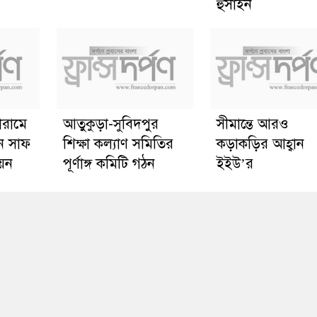
হুসাইন
োরামে
আতুকুড়া-সুবিদপুর
সীমান্তে আরও
ে সাফ
শিক্ষা কল্যাণ সমিতির
কড়াকড়ির আহ্বান
য়ন
পূর্ণাঙ্গ কমিটি গঠন
ইইউ’র