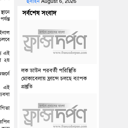
হুসাইন
August 6, 2026
্থানে
সর্বশেষ সংবাদ
যন্ত
াইনাল
 চলবে
্য এই
া ২য়
লক ডাউন পরবর্তী পরিস্থিতি
জর্নে
মোকাবেলায় ফ্রান্সে চলছে ব্যাপক
প্রস্তুতি
র এই
যবসা
োগিতা
আরপিন