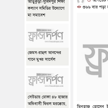
আপডেট সময়
আতুকুড়া-সুবিদপুর শিক্ষা
৩৬৬ বার পড়া 
কল্যাণ সমিতির উদ্যোগে
মা সমাবেশ
জেমস-রাহুল আনন্দের
গানে মুখর সার্সেল
সেউতায় ঢোকা ৪৮ হাজার
অভিবাসী ফিরল মরক্কোয়,
মিনহাজ হোসেন ই