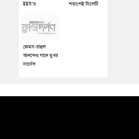
ইইউ’র
শতাংশই সিলেটি
জেমস-রাহুল
আনন্দের গানে মুখর
সার্সেল