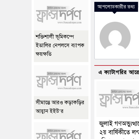
আপলোডকারীর তথ্য
শক্তিশালী ভূমিকম্পে
ইতালির নেপলসে ব্যাপক
ক্ষয়ক্ষতি
এ ক্যাটাগরির আর
সীমান্তে আরও কড়াকড়ির
আহ্বান ইইউ’র
জুলাই গণঅভ্যুত্থ
২য় বার্ষিকীতে লন