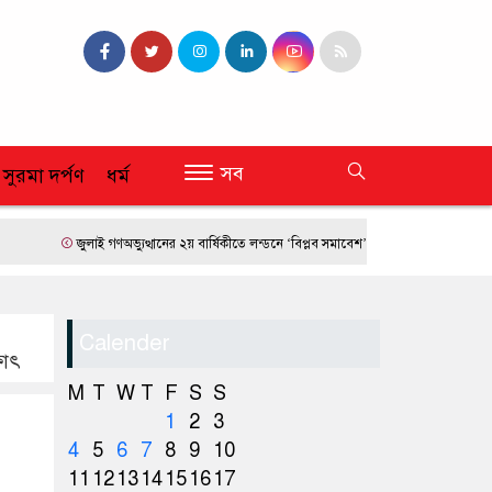
সব
 সুরমা দর্পণ
ধর্ম
জুলাই গণঅভ্যুত্থানের ২য় বার্ষিকীতে লন্ডনে ‘বিপ্লব সমাবেশ’
ফ্রান্সে দাবানলের তাণ্ডব
Calender
ষাৎ
M
T
W
T
F
S
S
1
2
3
4
5
6
7
8
9
10
11
12
13
14
15
16
17