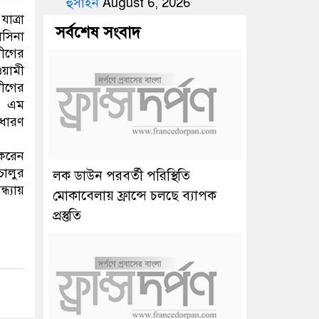
হুসাইন
August 6, 2026
াত্রা
সর্বশেষ সংবাদ
াসিনা
লীগের
ওয়ামী
লীগের
ে এম
ধারণ
 করেন
চালুর
লক ডাউন পরবর্তী পরিস্থিতি
্যায়
মোকাবেলায় ফ্রান্সে চলছে ব্যাপক
প্রস্তুতি