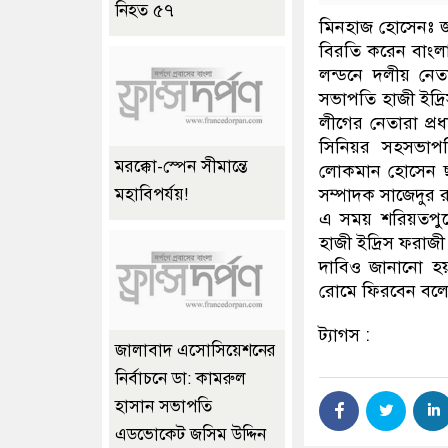
নিহত ৫৭
মিনহাজ হোসেনঃ জ
বিরতি করেন বাংলাদ
লন্ডনে দলীয় নেত
সভাপতি হাজী ইদ্র
লীগের নেতারা প্র
সিনিয়র সহসভাপত
মরক্কো-স্পেন সীমান্তে
লোকমান হোসেন ছ
সম্পাদক সাজেদুর
মহাবিপর্যয়!
এ সময় শরিয়তপুরের
হাজী ইদ্রিস ফরাজ
দাবিও জানানো হয়
রোমে ফিরবেন বলে
ট্যাগস :
জালাবাদ এসোসিয়েশনের
নির্বাচনে ডা: কামরুল
হাসান সভাপতি
এডভোকেট জসিম উদ্দিন