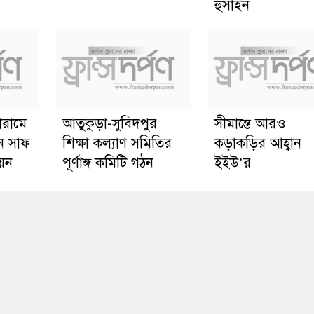
হুসাইন
োরামে
আতুকুড়া-সুবিদপুর
সীমান্তে আরও
ে সাফ
শিক্ষা কল্যাণ সমিতির
কড়াকড়ির আহ্বান
য়ন
পূর্ণাঙ্গ কমিটি গঠন
ইইউ’র