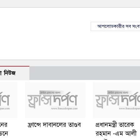
আপলোডকারীর সব সংব
ো নিউজ
ানের
ফ্রান্সে দাবানলের তাণ্ডব
প্রধানমন্ত্রী তারেক
্ডনে
রহমান -এম আলী