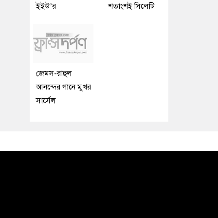
ইইউ’র
শতাংশই সিলেটি
জেমস-রাহুল
আনন্দের গানে মুখর
সার্সেল