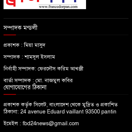
সম্পাদক মন্ডলী
প্রকাশক : মিয়া মাসুদ
সম্পাদক : শামসুল ইসলাম
নির্বাহী সম্পাদক: ফেরদৌস করিম আখঞ্জী
বার্তা সম্পাদক : মো. নাজমুল কবির
যোগাযোগের ঠিকানা
প্রকাশক কর্তৃক সিলেট, বাংলাদেশ থেকে মুদ্রিত ও প্রকাশিত
ঠিকানা: 24 avenue Eduard vaillant 93500 pantin
ইমেইল : fbd24news@gmail.com