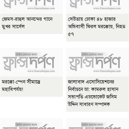
জেমস-রাহুল আনন্দের গানে
সেউতায় ঢোকা ৪৮ হাজার
মুখর সার্সেল
অভিবাসী ফিরল মরক্কোয়, নিহত
৫৭
মরক্কো-স্পেন সীমান্তে
জালাবাদ এসোসিয়েশনের
মহাবিপর্যয়!
নির্বাচনে ডা: কামরুল হাসান
সভাপতি এডভোকেট জসিম
উদ্দিন সাধারণ সম্পাদক