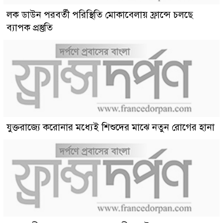
লক ডাউন পরবর্তী পরিস্থিতি মোকাবেলায় ফ্রান্সে চলছে
ব্যাপক প্রস্তুতি
যুক্তরাজ্যে করোনার মধ্যেই শিশুদের মাঝে নতুন রোগের হানা