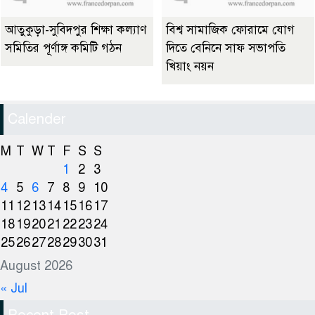
আতুকুড়া-সুবিদপুর শিক্ষা কল্যাণ
বিশ্ব সামাজিক ফোরামে যোগ
সমিতির পূর্ণাঙ্গ কমিটি গঠন
দিতে বেনিনে সাফ সভাপতি
খিয়াং নয়ন
Calender
M
T
W
T
F
S
S
1
2
3
4
5
6
7
8
9
10
11
12
13
14
15
16
17
18
19
20
21
22
23
24
25
26
27
28
29
30
31
August 2026
« Jul