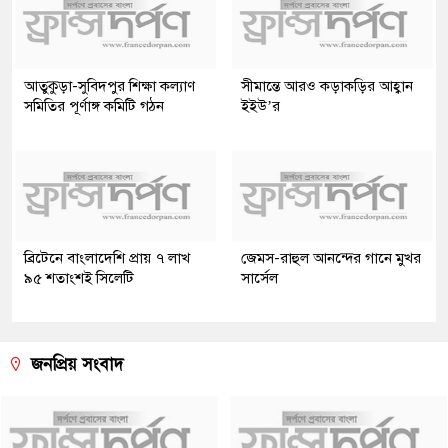
আতুকুড়া-সুবিদপুর শিক্ষা কল্যাণ
সীমান্তে আরও কড়াকড়ির আহ্বান
সমিতির পূর্ণাঙ্গ কমিটি গঠন
ইইউ’র
ব্রিটেনে বাংলাদেশি প্রায় ৭ লাখ
জেমস-রাহুল আনন্দের গানে মুখর
৯৫ শতাংশই সিলেটি
সার্সেল
জনপ্রিয় সংবাদ