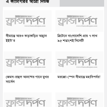
এ ক্যাটাগরির আরো নিউজ
সীমান্তে আরও কড়াকড়ির আহ্বান
ব্রিটেনে বাংলাদেশি প্রায় ৭ লাখ
ইইউ’র
৯৫ শতাংশই সিলেটি
জেমস-রাহুল আনন্দের গানে মুখর
মরক্কো-স্পেন সীমান্তে মহাবিপর্যয়!
সার্সেল