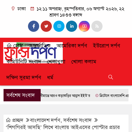
ঢাকা
১২:১১ অপরাহ্ন, বৃহস্পতিবার, ০৬ অগাস্ট ২০২৬, ২২
শ্রাবণ ১৪৩৩ বঙ্গাব্দ
হোম
আন্তর্জাতিক
আমেরিকা দর্পণ
ইউরোপ দর্পণ
কমিউনিটি সংবাদ
খেলাধুলা
খোলা কলাম
দক্ষিণ সুরমা দর্পণ
ধর্ম
সর্বশেষ সংবাদ
সীমান্তে আরও কড়াকড়ির আহ্বান ইইউ’র
ব্রিটেনে বাংলাদেশি প্রায় ৭ লা
প্রচ্ছদ
বাংলাদেশ দর্পণ
,
সর্বশেষ সংবাদ
‘শিগগিরই আসছি’ লিখে বাংলায় আইএসের পোস্টার প্রচার