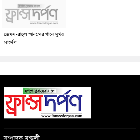
জেমস-রাহুল আনন্দের গানে মুখর
সার্সেল
সম্পাদক মন্ডলী