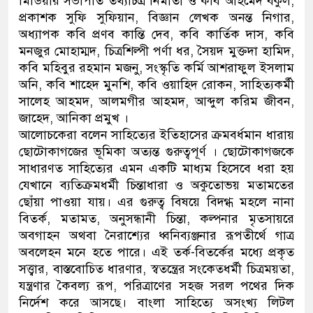
মিডিয়ার সভাপতি তথ্যচিত্র নির্মাতা ও কবি আহমেদ বকুল,
প্রকাশক সুফি সুফিয়ান, বিজ্ঞান লেখক অনন্ত নিগার,
অধ্যাপক কবি প্রণব কান্তি দেব, কবি কার্তিক দাস, কবি
মনজুর মোহাম্মদ, চিত্রশিল্পী পর্ণা ধর, সৈয়দ মুক্তদা হামিদ,
কবি মহিবুর রহমান মজনু, সংস্কৃতি কর্মি আশরাফুল ইসলাম
অনি, কবি শাহেদ মুনশি, কবি ওয়াহিদ রোকন, সাহিত্যকর্মী
সালেহ আহমদ, আলমগীর আহমদ, আব্দুল করিম জীবন,
জাহেদ, আনিকা প্রমুখ ।
আলোচকেরা বলেন সাহিত্যের ইতিহাসের ক্রমবর্ধমান ধারায়
ছোটোকাগজের ভূমিকা অত্যন্ত গুরুত্বপূর্ণ । ছোটোকাগজকে
সাধারণত সাহিত্যের এমন একটি মাধ্যম হিসেবে ধরা হয়
যেখানে ব্যতিক্রমধর্মী চিন্তাধারা ও অকুতোভয় মতামতের
ছোঁয়া পাওয়া যায়। এর গুরুত্ব বিষয়ে বিদগ্ধ মহলে নানা
বিতর্ক, মতামত, অনুসন্ধানী চিন্তা, কল্পনার মৃতসায়রে
অবগাহন অথবা নৈরাশ্যের ধ্বনিব্যঞ্জনার রূপতীর্থে গাত্র
অবলেহন মনে হতে পারে। এই তর্ক-বিতর্কের মধ্যে প্রকৃত
সত্ত্বার, বাস্তবোচিত ধারণার, স্বতন্ত্রের সংকেতধর্মী চিত্রময়তা,
যন্ত্রণার কৈবল্য রূপ, পরিত্রাণের সহজ সরল পথের দিক
নির্দেশ করে আসছে। বাংলা সাহিত্যে অসংখ্য লিটল