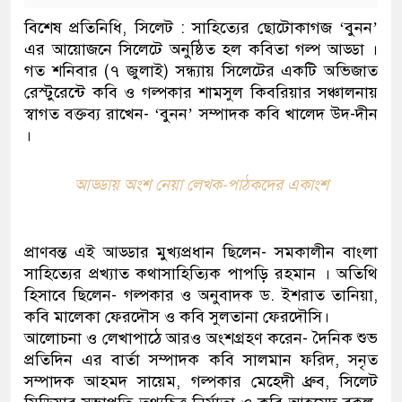
বিশেষ প্রতিনিধি, সিলেট : সাহিত্যের ছোটোকাগজ ‘বুনন’
এর আয়োজনে সিলেটে অনুষ্ঠিত হল কবিতা গল্প আড্ডা ।
গত শনিবার (৭ জুলাই) সন্ধ্যায় সিলেটের একটি অভিজাত
রেস্টুরেন্টে কবি ও গল্পকার শামসুল কিবরিয়ার সঞ্চালনায়
স্বাগত বক্তব্য রাখেন- ‘বুনন’ সম্পাদক কবি খালেদ উদ-দীন
।
আড্ডায় অংশ নেয়া লেখক-পাঠকদের একাংশ
প্রাণবন্ত এই আড্ডার মুখ্যপ্রধান ছিলেন- সমকালীন বাংলা
সাহিত্যের প্রখ্যাত কথাসাহিত্যিক পাপড়ি রহমান । অতিথি
হিসাবে ছিলেন- গল্পকার ও অনুবাদক ড. ইশরাত তানিয়া,
কবি মালেকা ফেরদৌস ও কবি সুলতানা ফেরদৌসি।
আলোচনা ও লেখাপাঠে আরও অংশগ্রহণ করেন- দৈনিক শুভ
প্রতিদিন এর বার্তা সম্পাদক কবি সালমান ফরিদ, সনৃত
সম্পাদক আহমদ সায়েম, গল্পকার মেহেদী ধ্রুব, সিলেট