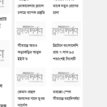
মোকাবেলায় ফ্রান্সে
মাঝে নতুন রোগের
চলছে ব্যাপক প্রস্তুতি
হানা
্রায়
ই
সীমান্তে আরও
ব্রিটেনে বাংলাদেশি
কড়াকড়ির আহ্বান
প্রায় ৭ লাখ ৯৫
ইইউ’র
শতাংশই সিলেটি
ুল
জেমস-রাহুল
মরক্কো-স্পেন
আনন্দের গানে মুখর
সীমান্তে মহাবিপর্যয়!
সার্সেল
পাদক