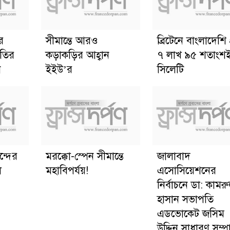
র
সীমান্তে আরও
ব্রিটেনে বাংলাদেশি প
িতির
কড়াকড়ির আহ্বান
৭ লাখ ৯৫ শতাংশ
ন
ইইউ’র
সিলেটি
্দের
মরক্কো-স্পেন সীমান্তে
জালাবাদ
ল
মহাবিপর্যয়!
এসোসিয়েশনের
নির্বাচনে ডা: কামর
হাসান সভাপতি
এডভোকেট জসিম
উদ্দিন সাধারণ সম্