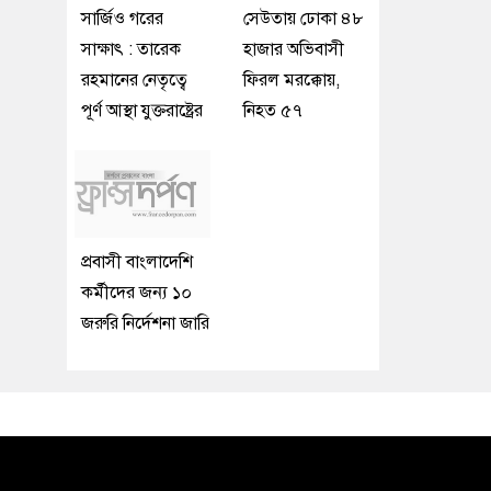
সার্জিও গরের
সেউতায় ঢোকা ৪৮
সাক্ষাৎ : তারেক
হাজার অভিবাসী
রহমানের নেতৃত্বে
ফিরল মরক্কোয়,
পূর্ণ আস্থা যুক্তরাষ্ট্রের
নিহত ৫৭
প্রবাসী বাংলাদেশি
কর্মীদের জন্য ১০
জরুরি নির্দেশনা জারি