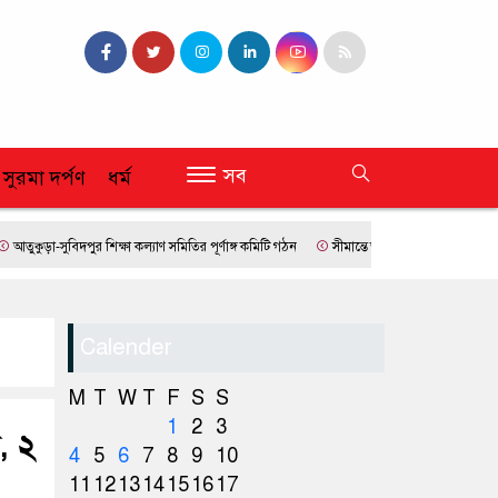
সব
 সুরমা দর্পণ
ধর্ম
সুবিদপুর শিক্ষা কল্যাণ সমিতির পূর্ণাঙ্গ কমিটি গঠন
সীমান্তে আরও কড়াকড়ির আহ্বান ইইউ’র
Calender
M
T
W
T
F
S
S
1
2
3
, ২
4
5
6
7
8
9
10
11
12
13
14
15
16
17