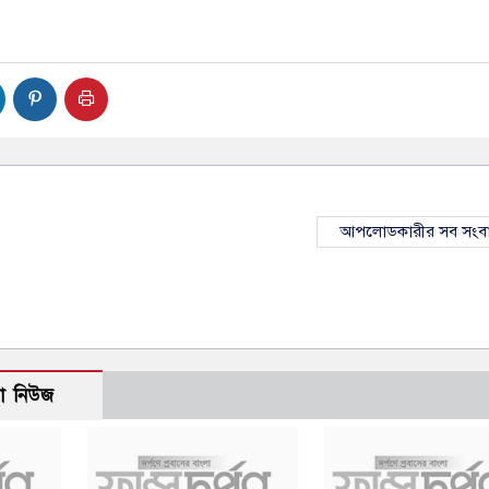
আপলোডকারীর সব সংব
ো নিউজ