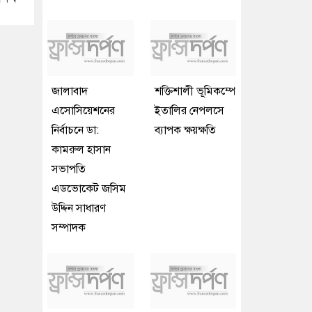
জালাবাদ
শক্তিশালী ভূমিকম্পে
এসোসিয়েশনের
ইতালির নেপলসে
নির্বাচনে ডা:
ব্যাপক ক্ষয়ক্ষতি
কামরুল হাসান
সভাপতি
এডভোকেট জসিম
উদ্দিন সাধারণ
সম্পাদক