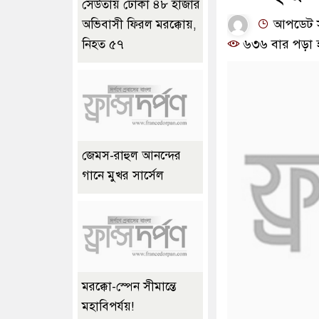
সেউতায় ঢোকা ৪৮ হাজার
আপডেট সম
অভিবাসী ফিরল মরক্কোয়,
৬৩৬ বার পড়া 
নিহত ৫৭
জেমস-রাহুল আনন্দের
গানে মুখর সার্সেল
মরক্কো-স্পেন সীমান্তে
মহাবিপর্যয়!