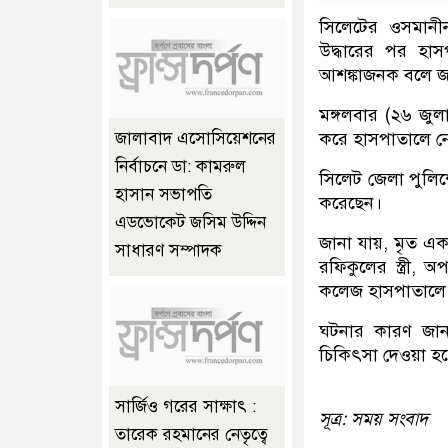
সিলেটের ওসমানীন
উদ্ধারের পর হাস
আশঙ্কাজনক বলে জ
মঙ্গলবার (২৬ জুলাই
করে হাসপাতালে নেও
জালাবাদ এসোসিয়েশনের
নির্বাচনে ডা: কামরুল
সিলেট জেলা পুলিশে
হাসান সভাপতি
করেছেন।
এডভোকেট জসিম উদ্দিন
জানা যায়, মৃত 
সাধারণ সম্পাদক
রফিকুলের স্ত্রী
কলেজ হাসপাতালে
ঘটনার কারণ জানার
চিকিৎসা দেওয়া হচ
সার্জিও গরের সাক্ষাৎ :
সূত্র: সময় সংবাদ
তারেক রহমানের নেতৃত্বে