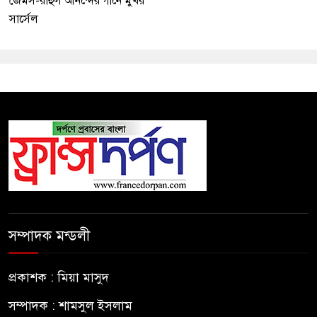
জেমস-রাহুল আনন্দের গানে মুখর
সার্সেল
সম্পাদক মন্ডলী
প্রকাশক : মিয়া মাসুদ
সম্পাদক : শামসুল ইসলাম