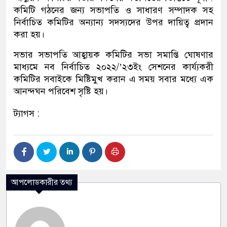
কমিটি গঠনের জন‍্য সভাপতি ও সাধারণ সম্পাদক সহ
নির্বাচিত কমিটির অন‍্যান‍্য সদস‍্যদের উপর দায়িত্ব প্রদান
করা হয়।
সভার সভাপতি আহ্বায়ক কমিটির সভা সমাপ্তি ঘোষণার
মাধ‍্যমে নব নির্বাচিত ২০২২/’২৩ইং সেশনের কার্য‍্যকরী
কমিটির সবাইকে মিষ্টিমুখ করান এ সময় সবার মধ‍্যে এক
আনন্দঘন পরিবেশ সৃষ্টি হয়।
ট্যাগস :
আপলোডকারীর তথ্য