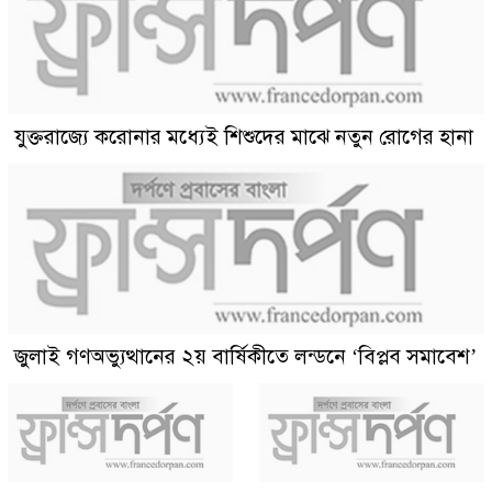
যুক্তরাজ্যে করোনার মধ্যেই শিশুদের মাঝে নতুন রোগের হানা
জুলাই গণঅভ্যুত্থানের ২য় বার্ষিকীতে লন্ডনে ‘বিপ্লব সমাবেশ’