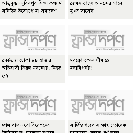
আতুকুড়া-সুবিদপুর শিক্ষা কল্যাণ
জেমস-রাহুল আনন্দের গানে
সমিতির উদ্যোগে মা সমাবেশ
মুখর সার্সেল
সেউতায় ঢোকা ৪৮ হাজার
মরক্কো-স্পেন সীমান্তে
অভিবাসী ফিরল মরক্কোয়, নিহত
মহাবিপর্যয়!
৫৭
জালাবাদ এসোসিয়েশনের
সার্জিও গরের সাক্ষাৎ : তারেক
নির্বাচনে ডা: কামরুল হাসান
রহমানের নেতৃত্বে পূর্ণ আস্থা