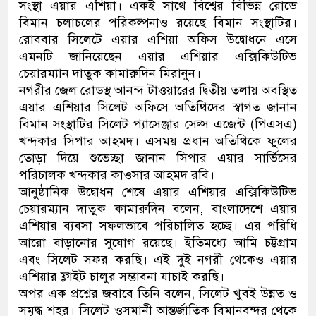
সংস্থা এয়ার এশিয়া। একই সাথে বিশ্বের বিভিন্ন রোডে
বিমান চলাচলের পরিকল্পনাও রয়েছে বিমান সংস্থাটির।
রোববার সিলেটে এয়ার এশিয়া অফিস উদ্বোধনে এসে
এমনটি জানিয়েছেন এয়ার এশিয়ার এক্সিকিউটিভ
চেয়ারম্যান দাতুক কামারুদিন মিরানুন।
নগরীর জেল রোডস্থ আনন্দ টাওয়ারের দ্বিতীয় তলায় অবস্থিত
এয়ার এশিয়ার সিলেট অফিসে অতিথিদের স্বাগত জানান
বিমান সংস্থাটির সিলেট প্যাসেঞ্জার সেল্স এজেন্ট (পিএসএ)
খন্দকার সিপার আহমদ। এসময় প্রধান অতিথিকে ফুলের
তোড়া দিয়ে শুভেচ্ছা জানান সিপার এয়ার সার্ভিসের
পরিচালক খন্দকার কাওসার আহমদ রবি।
আনুষ্ঠানিক উদ্বোধন শেষে এয়ার এশিয়ার এক্সিকিউটিভ
চেয়ারম্যান দাতুক কামারুদিন বলেন, বাংলাদেশে এয়ার
এশিয়ার ব্যবসা সফলভাবে পরিচালিত হচ্ছে। এর পরিধি
আরো বাড়ানোর সুযোগ রয়েছে। ইতিমধ্যে আমি চট্টগ্রাম
এবং সিলেট সফর করছি। এই দুই নগরী থেকেও এয়ার
এশিয়ার ফ্লাইট চালুর সম্ভাবনা যাচাই করছি।
অপর এক প্রশ্নের জবাবে তিনি বলেন, সিলেট খুবই উন্নত ও
সমৃদ্ধ শহর। সিলেট ওসমানী আন্তর্জাতিক বিমানবন্দর থেকে