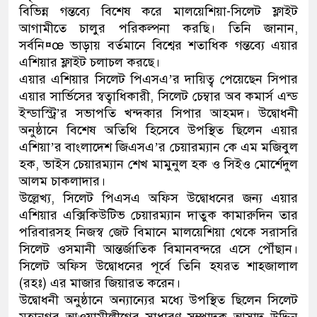
বিভিন্ন গন্তব্যে বিশেষ করে মালয়েশিয়া-সিলেট ফ্লাইট
আগামীতে চালুর পরিকল্পনা করছি। তিনি জানান,
সর্বনি¤œ ভাড়ায় বর্তমানে বিশ্বের শতাধিক গন্তব্যে এয়ার
এশিয়ার ফ্লাইট চলাচল করছে।
এয়ার এশিয়ার সিলেট পিএসএ’র দায়িত্ব পেয়েছেন সিপার
এয়ার সার্ভিসের স্বত্বাধিকারী, সিলেট চেম্বার অব কমার্স এন্ড
ইন্ডাস্ট্রি’র সভাপতি খন্দকার সিপার আহমদ। উদ্বোধনী
অনুষ্ঠানে বিশেষ অতিথি হিসেবে উপস্থিত ছিলেন এয়ার
এশিয়া’র বাংলাদেশ জিএসএ’র চেয়ারম্যান কে এম মজিবুল
হক, ভাইস চেয়ারম্যান শেখ মামুনুল হক ও সিইও মোর্শেদুল
আলম চাকলাদার।
উল্লেখ্য, সিলেট পিএসএ অফিস উদ্বোধনের জন্য এয়ার
এশিয়ার এক্সিকিউটিভ চেয়ারম্যান দাতুক কামারুদিন তার
পরিবারসহ নিজস্ব জেট বিমানে মালয়েশিয়া থেকে সরাসরি
সিলেট ওসমানী আন্তর্জাতিক বিমানবন্দরে এসে পৌঁছান।
সিলেট অফিস উদ্বোধনের পূর্বে তিনি হযরত শাহ্জালাল
(রহঃ) এর মাজার জিয়ারত করেন।
উদ্বোধনী অনুষ্ঠানে অন্যান্যের মধ্যে উপস্থিত ছিলেন সিলেট