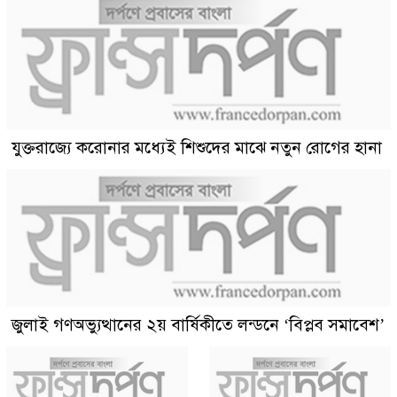
যুক্তরাজ্যে করোনার মধ্যেই শিশুদের মাঝে নতুন রোগের হানা
জুলাই গণঅভ্যুত্থানের ২য় বার্ষিকীতে লন্ডনে ‘বিপ্লব সমাবেশ’