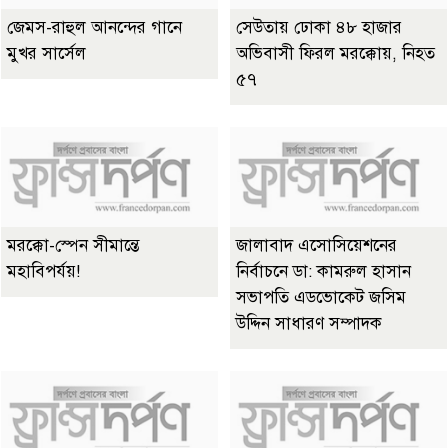
জেমস-রাহুল আনন্দের গানে
সেউতায় ঢোকা ৪৮ হাজার
মুখর সার্সেল
অভিবাসী ফিরল মরক্কোয়, নিহত
৫৭
মরক্কো-স্পেন সীমান্তে
জালাবাদ এসোসিয়েশনের
মহাবিপর্যয়!
নির্বাচনে ডা: কামরুল হাসান
সভাপতি এডভোকেট জসিম
উদ্দিন সাধারণ সম্পাদক