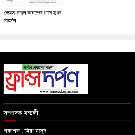
জেমস-রাহুল আনন্দের গানে মুখর
সার্সেল
সম্পাদক মন্ডলী
প্রকাশক : মিয়া মাসুদ