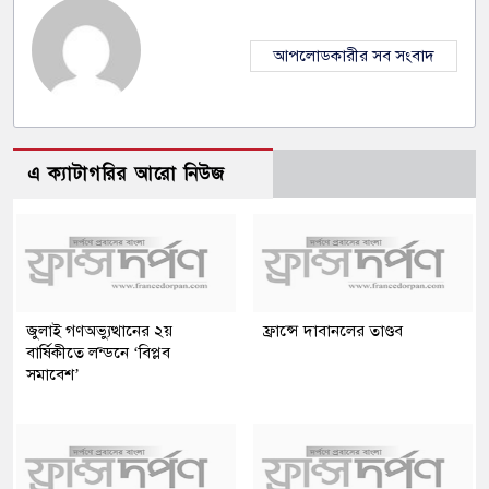
আপলোডকারীর সব সংবাদ
এ ক্যাটাগরির আরো নিউজ
জুলাই গণঅভ্যুত্থানের ২য়
ফ্রান্সে দাবানলের তাণ্ডব
বার্ষিকীতে লন্ডনে ‘বিপ্লব
সমাবেশ’