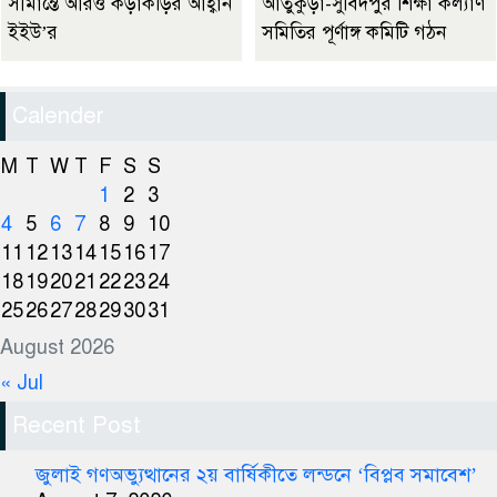
সীমান্তে আরও কড়াকড়ির আহ্বান
আতুকুড়া-সুবিদপুর শিক্ষা কল্যাণ
ইইউ’র
সমিতির পূর্ণাঙ্গ কমিটি গঠন
Calender
M
T
W
T
F
S
S
1
2
3
4
5
6
7
8
9
10
11
12
13
14
15
16
17
18
19
20
21
22
23
24
25
26
27
28
29
30
31
August 2026
« Jul
Recent Post
জুলাই গণঅভ্যুত্থানের ২য় বার্ষিকীতে লন্ডনে ‘বিপ্লব সমাবেশ’