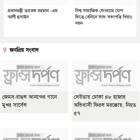
প্রধানমন্ত্রী তারেক রহমান -এম
বিশ্ব সামাজিক ফোরামে যোগ
আলী হুসাইন
দিতে বেনিনে সাফ সভাপতি খিয়াং
নয়ন
জনপ্রিয় সংবাদ
জেমস-রাহুল আনন্দের গানে
সেউতায় ঢোকা ৪৮ হাজার
মুখর সার্সেল
অভিবাসী ফিরল মরক্কোয়, নিহত
৫৭