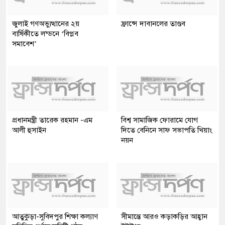
জুলাই গণঅভ্যুত্থানের ২য়
ফ্রান্সে দাবানলের তাণ্ডব
বার্ষিকীতে লন্ডনে ‘বিপ্লব
সমাবেশ’
প্রধানমন্ত্রী তারেক রহমান -এম
বিশ্ব সামাজিক ফোরামে যোগ
আলী হুসাইন
দিতে বেনিনে সাফ সভাপতি খিয়াং
নয়ন
আতুকুড়া-সুবিদপুর শিক্ষা কল্যাণ
সীমান্তে আরও কড়াকড়ির আহ্বান