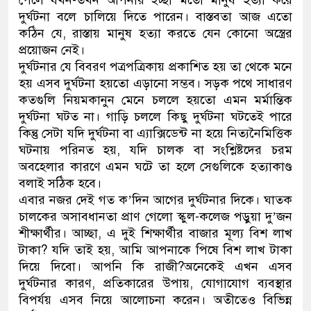
পেলে যখন-তখন আপনার ইচ্ছা মতো মানুষ হত্যা করে
দুর্ঘটনা বলে চালিয়ে দিতে পারেন। বাস্তবতা আজ এতো
কঠিন যে, রাস্তায় মানুষ হত্যা করতে যেন কোনো অস্ত্রের
প্রয়োজন নেই।
দুর্ঘটনার যে বিবরণ পত্রপত্রিকায় প্রকাশিত হয় তা থেকে মনে
হয় এসব দুর্ঘটনা হয়তো এড়ানো সম্ভব। সড়ক পথে সাধারণ
কতগুলি নিয়মকানুন মেনে চললে হয়তো এমন মর্মান্তিক
দুর্ঘটনা ঘটত না। গাড়ি চললে কিছু দুর্ঘটনা ঘটতেই পারে
কিন্তু সেটা যদি দুর্ঘটনা বা এ্যাক্সিডেন্ট না হয়ে নিত্যনৈমিত্তিক
ঘটনায় পরিনত হয়, যদি চালক বা সংশ্লিষ্টদের চরম
অবহেলার কারণে এমন ঘটে তা হলে সেগুলিকে হত্যাকাণ্ড
বলাই সঠিক হবে।
এবার নজর দেই গত ক’দিন আগের দুর্ঘটনার দিকে। ঘাতক
চালকের অসাবধানতা প্রাণ গেলো স্কুল-কলেজ পড়ুয়া দু’জন
শীক্ষার্থীর। আচ্ছা, এ দুই শিক্ষার্থীর বাজার মূল্য বিশ লাখ
টাকা? যদি তাই হয়, আমি আপনাকে পিষে বিশ লাখ টাকা
দিয়ে দিবো। আপনি কি রাজী?অনেকেই এখন এসব
দুর্ঘটনার কারণ, প্রতিকারের উপায়, যোগাযোগ ব্যবস্থার
বিপর্যয় এসব নিয়ে আলোচনা করেন। অতীতেও বিভিন্ন