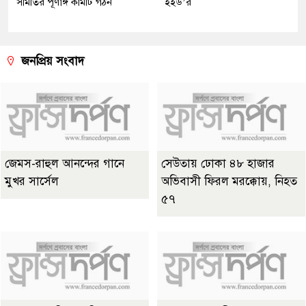
সমিতির পূর্ণাঙ্গ কমিটি গঠন
ইইউ’র
জনপ্রিয় সংবাদ
জেমস-রাহুল আনন্দের গানে
সেউতায় ঢোকা ৪৮ হাজার
মুখর সার্সেল
অভিবাসী ফিরল মরক্কোয়, নিহত
৫৭