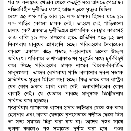
পর সে কলঙ্কময় খেতাব থেকে কতটুকু সরে আসতে পেরেছি।
নজিরবিহীন দুর্নীতির ফলেই আজ সড়কে মৃত্যুর মিছিল।
দেশে ৩৫ লক্ষ গাড়ি আর ১৯ লক্ষ চালক। হিসেব মতে ১৬
লক্ষ গাড়ির কোনো চালক নেই। তাহলে সেই গাড়িগুলো
চালায় কে? একমাত্র দুর্নীতিগ্রস্ত প্রশাসনিক ব্যবস্থার কারণেই
আজ বাকি ১৬ লক্ষ চালকের হাতে প্রতিদিন গড়ে ১২ জন
নিরপরাধ মানুষের প্রাণহানি হচ্ছে। পরিবহণের নৈরাজ্যের
কারণে অকালে ঝড়ে পড়ছে সম্ভাবনাময় অনেক উজ্জ্বল
ভবিষ্যৎ। পরিবারে আশা-আকাক্সক্ষা মুহূর্তের মধ্যে চূর্ণ-বিচূর্ণ
করে দিচ্ছে পরিবহণের চালক নামের বিবেক-বিবর্জিত
মানুষগুলো। তাদের বেপরোয়া গাড়ি চালানোর দরুন সড়কে
প্রতিনিয়ত মৃত্যুর মিছিল লম্বা হচ্ছে। কিন্তু তাতে করে রাষ্ট্রের
যেন কোন প্রকার মাথা ব্যথা নেই। জবাবদিহিতার কোন
বালাই নেই। যে যেভাবে পারছে মানুষকে জিম্মীদশায়
পরিণত করে ছাড়ছে।
গজারিয়ায় পায়েলকে বাসের সুপার ভাইজার থেকে শুরু করে
হেলপার এবং চালক যেভাবে নৃশংসভাবে নদীতে ফেলে দিল
তা সভ্য সমাজে চিন্তা করা যায় না। তাদের পশুর সাথে
তুলনা করলেও পশু সমাজের দুর্নাম করা হবে। পশুর