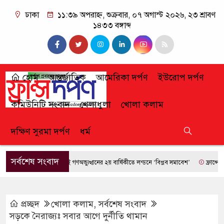
ঢাকা
১১:৩৯ অপরাহ্ন, শুক্রবার, ০৭ অগাস্ট ২০২৬, ২৩ শ্রাবণ
১৪৩৩ বঙ্গাব্দ
হোম
আন্তর্জাতিক
আমেরিকা দর্পণ
ইউরোপ দর্পণ
কমিউনিটি সংবাদ
খেলাধুলা
খোলা কলাম
দক্ষিণ সুরমা দর্পণ
ধর্ম
সর্বশেষ সংবাদ
জুলাই গণঅভ্যুত্থানের ২য় বার্ষিকীতে লন্ডনে ‘বিপ্লব সমাবেশ’
ফ্রান্সে দাবানলের
প্রচ্ছদ
খোলা কলাম
,
সর্বশেষ সংবাদ
সড়কে নৈরাজ্যঃ সবার আগে দুর্নীতি থামান