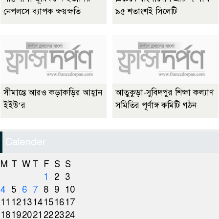
নেপলসে ব্যাপক ক্ষয়ক্ষতি
৯৫ শতাংশই সিলেটি
সীমান্তে আরও কড়াকড়ির আহ্বান
আতুকুড়া-সুবিদপুর শিক্ষা কল্যাণ
ইইউ’র
সমিতির পূর্ণাঙ্গ কমিটি গঠন
Calender
M
T
W
T
F
S
S
1
2
3
4
5
6
7
8
9
10
11
12
13
14
15
16
17
18
19
20
21
22
23
24