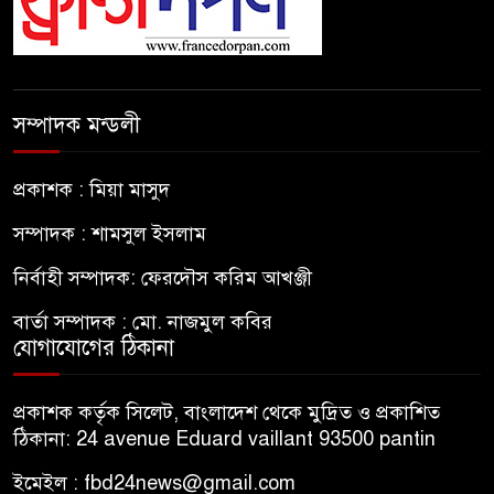
সম্পাদক মন্ডলী
প্রকাশক : মিয়া মাসুদ
সম্পাদক : শামসুল ইসলাম
নির্বাহী সম্পাদক: ফেরদৌস করিম আখঞ্জী
বার্তা সম্পাদক : মো. নাজমুল কবির
যোগাযোগের ঠিকানা
প্রকাশক কর্তৃক সিলেট, বাংলাদেশ থেকে মুদ্রিত ও প্রকাশিত
ঠিকানা: 24 avenue Eduard vaillant 93500 pantin
ইমেইল : fbd24news@gmail.com