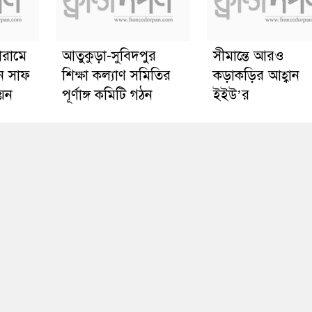
োরামে
আতুকুড়া-সুবিদপুর
সীমান্তে আরও
ে সাফ
শিক্ষা কল্যাণ সমিতির
কড়াকড়ির আহ্বান
য়ন
পূর্ণাঙ্গ কমিটি গঠন
ইইউ’র