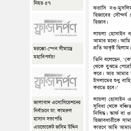
নিহত ৫৭
ফরাসি নও-মুসলি
হিজাবের সৌন্দর্য
হিজাব।
লায়লা হোসাইন বল
আমার মধ্যে। আমি 
প্রতি আকৃষ্ট ছিলা
মরক্কো-স্পেন সীমান্তে
মহাবিপর্যয়!
তিনি বলেছেন, ‘কো
থেকে বুঝতে পেরেছি
করে। আর আমার দৃষ
ইসলামের শুধু বাহ
করতে হবে।’
লায়লা হোসাইন এ 
জালাবাদ এসোসিয়েশনের
সুবিধা থেকে বঞ্চি
নির্বাচনে ডা: কামরুল
নিষিদ্ধ। স্কার্ফ বা
হাসান সভাপতি
হিজাবধারীকে সাম
কারণে আমি আমার
এডভোকেট জসিম উদ্দিন