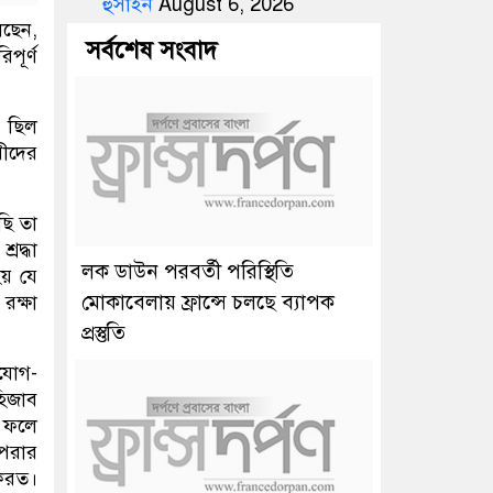
হুসাইন
August 6, 2026
ছেন,
সর্বশেষ সংবাদ
পূর্ণ
া ছিল
রীদের
ছি তা
রদ্ধা
লক ডাউন পরবর্তী পরিস্থিতি
হয় যে
মোকাবেলায় ফ্রান্সে চলছে ব্যাপক
রক্ষা
প্রস্তুতি
ুযোগ-
হিজাব
ধ, ফলে
 পরার
করত।