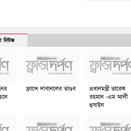
ো নিউজ
ানের
ফ্রান্সে দাবানলের তাণ্ডব
প্রধানমন্ত্রী তারেক
্ডনে
রহমান -এম আলী
হুসাইন