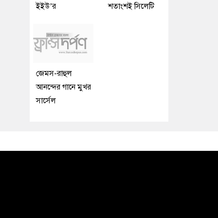
ইইউ’র
শতাংশই সিলেটি
জেমস-রাহুল
আনন্দের গানে মুখর
সার্সেল