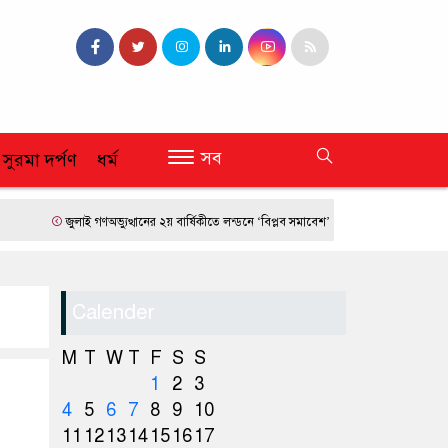
সব
 সুরমা দর্পণ
ধর্ম
জুলাই গণঅভ্যুত্থানের ২য় বার্ষিকীতে লন্ডনে ‘বিপ্লব সমাবেশ’
ফ্রান্সে দাবানলের তাণ্ডব
Calender
M
T
W
T
F
S
S
1
2
3
4
5
6
7
8
9
10
11
12
13
14
15
16
17