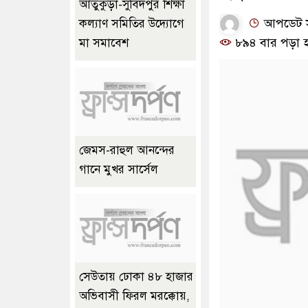
আতুকুড়া-সুবিদপুর শিক্ষা
আপডেট সম
কল্যাণ সমিতির উদ্যোগে
৮৯৪ বার পড়া 
মা সমাবেশ
জেমস-রাহুল আনন্দের
গানে মুখর সার্সেল
সেউতায় ঢোকা ৪৮ হাজার
অভিবাসী ফিরল মরক্কোয়,