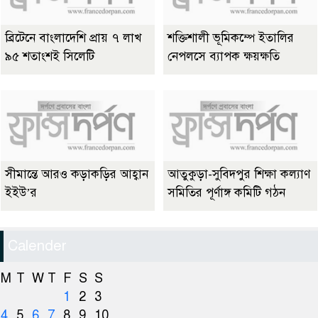
ব্রিটেনে বাংলাদেশি প্রায় ৭ লাখ
শক্তিশালী ভূমিকম্পে ইতালির
৯৫ শতাংশই সিলেটি
নেপলসে ব্যাপক ক্ষয়ক্ষতি
সীমান্তে আরও কড়াকড়ির আহ্বান
আতুকুড়া-সুবিদপুর শিক্ষা কল্যাণ
ইইউ’র
সমিতির পূর্ণাঙ্গ কমিটি গঠন
Calender
M
T
W
T
F
S
S
1
2
3
4
5
6
7
8
9
10