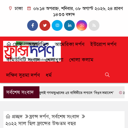
ঢাকা
০৬:১৪ অপরাহ্ন, শনিবার, ০৮ অগাস্ট ২০২৬, ২৪ শ্রাবণ
১৪৩৩ বঙ্গাব্দ
হোম
আন্তর্জাতিক
আমেরিকা দর্পণ
ইউরোপ দর্পণ
কমিউনিটি সংবাদ
খেলাধুলা
খোলা কলাম
দক্ষিণ সুরমা দর্পণ
ধর্ম
সর্বশেষ সংবাদ
জুলাই গণঅভ্যুত্থানের ২য় বার্ষিকীতে লন্ডনে ‘বিপ্লব সমাবেশ’
ফ্রান্সে দা
প্রচ্ছদ
ফ্রান্স দর্পণ
,
সর্বশেষ সংবাদ
২০২২ সাল ছিল ফ্রান্সের উষ্ণতম বছর