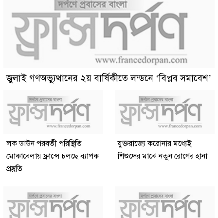
জুলাই গণঅভ্যুত্থানের ২য় বার্ষিকীতে লন্ডনে ‘বিপ্লব সমাবেশ’
লক ডাউন পরবর্তী পরিস্থিতি
যুক্তরাজ্যে করোনার মধ্যেই
মোকাবেলায় ফ্রান্সে চলছে ব্যাপক
শিশুদের মাঝে নতুন রোগের হানা
প্রস্তুতি