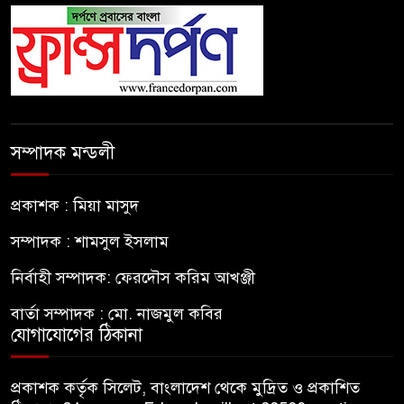
সম্পাদক মন্ডলী
প্রকাশক : মিয়া মাসুদ
সম্পাদক : শামসুল ইসলাম
নির্বাহী সম্পাদক: ফেরদৌস করিম আখঞ্জী
বার্তা সম্পাদক : মো. নাজমুল কবির
যোগাযোগের ঠিকানা
প্রকাশক কর্তৃক সিলেট, বাংলাদেশ থেকে মুদ্রিত ও প্রকাশিত