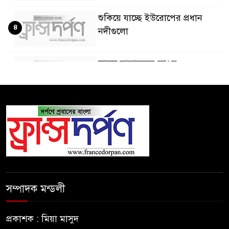
শুকিয়ে যাচ্ছে ইউরোপের প্রধান
৪
নদীগুলো
ফ্রান্সে দাবানলের তাণ্ডব
৫
আতুকুড়া-সুবিদপুর শিক্ষা কল্যাণ
৬
সমিতির উদ্যোগে মা সমাবেশ
প্রধানমন্ত্রী তারেক রহমান -এম আলী
৭
হুসাইন
সম্পাদক মন্ডলী
বিশ্ব সামাজিক ফোরামে যোগ দিতে
৮
বেনিনে সাফ সভাপতি খিয়াং নয়ন
প্রকাশক : মিয়া মাসুদ