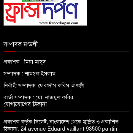
ফ্রান্সে দাবানলের তাণ্ডব
৬
আতুকুড়া-সুবিদপুর শিক্ষা কল্যাণ
৭
সমিতির উদ্যোগে মা সমাবেশ
সম্পাদক মন্ডলী
প্রধানমন্ত্রী তারেক রহমান -এম আলী
৮
প্রকাশক : মিয়া মাসুদ
হুসাইন
সম্পাদক : শামসুল ইসলাম
বিশ্ব সামাজিক ফোরামে যোগ দিতে
নির্বাহী সম্পাদক: ফেরদৌস করিম আখঞ্জী
৯
বেনিনে সাফ সভাপতি খিয়াং নয়ন
বার্তা সম্পাদক : মো. নাজমুল কবির
যোগাযোগের ঠিকানা
আতুকুড়া-সুবিদপুর শিক্ষা কল্যাণ
১০
সমিতির পূর্ণাঙ্গ কমিটি গঠন
প্রকাশক কর্তৃক সিলেট, বাংলাদেশ থেকে মুদ্রিত ও প্রকাশিত
ঠিকানা: 24 avenue Eduard vaillant 93500 pantin