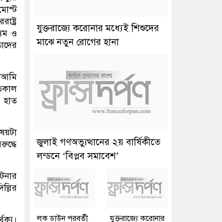
মোস্ট
ষ্ট্র
যুক্তরাজ্যে করোনার মধ্যেই শিশুদের
্যম ও
মাঝে নতুন রোগের হানা
াদের
ে আমি
গতকাল
র হাত
িষয়টা
জুলাই গণঅভ্যুত্থানের ২য় বার্ষিকীতে
ুদ্ধে
লন্ডনে ‘বিপ্লব সমাবেশ’
ঘটনার
ল্লির
লক ডাউন পরবর্তী
যুক্তরাজ্যে করোনার
থক্য।