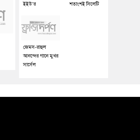
ইইউ’র
শতাংশই সিলেটি
জেমস-রাহুল
আনন্দের গানে মুখর
সার্সেল