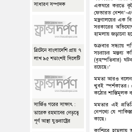
সাধারণ সম্পাদক
একঘরে করতে কূটন
ফেভারড নেশন’-এর ত
মন্ত্রণালয়ের এক 
সরকারের অভিযোগ
হামলায় জড়ানো হচ্
শুক্রবার সন্ধ্যায় 
ব্রিটেনে বাংলাদেশি প্রায় ৭
সচরাচর মন্তব্য 
লাখ ৯৫ শতাংশই সিলেটি
(বৃহস্পতিবার) ঘ
রয়েছে।’
মমতা আরও বলেন, ‘
খুবই স্পর্শকাতর
কঠোর শাস্তিমূলক ব্
মমতার এই প্রতিক্
সার্জিও গরের সাক্ষাৎ :
নেপথ্যে যে পাকিস্
তারেক রহমানের নেতৃত্বে
কাছে।
পূর্ণ আস্থা যুক্তরাষ্ট্রের
কাশ্মিরে হামলায় ভা