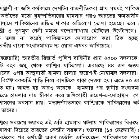
ত্রাসী বা জঙ্গি কর্মকাণ্ডে দেশটির রাজনীতিকরা প্রায় সময়ই পাকিস্
অতীতের মতো বৃহস্পতিবারের হামলার পরও ভারতের ক্ষমতাসীন
াধ্যমে পাকিস্তানের জড়িত থাকার অভিযোগ তোলা হয়েছে। তবে 
যমন্ত্রী ও তৃণমূল নেত্রী মমতা বন্দ্যোপাধ্যায় হেঁটেছেন উল্টোপথে।
রিত তদন্ত না করেই পাকিস্তানকে দোষারোপ করা ঠিক হচ্ছে
রতীয় বাংলা সংবাদমাধ্যম দ্য ওয়াল এখবর জানিয়েছে।
ফেব্রুয়ারি) ভারতীয় রিজার্ভ পুলিশ বাহিনীর প্রায় ২৫০০ সদস্যকে
ি বহর জম্মু থেকে কাশ্মির যাচ্ছিলো। এরমধ্যে ৪৪ জন জওয়
সের ওপর আত্মঘাতী হামলা চালায় জয়েশ-ই-মোহাম্মদ সদস্যরা। 
বিস্ফোরকভর্তি গাড়ি নিয়ে বাসটিকে ধাক্কা দেওয়া হয়। এতে ৪০ 
ত হয়। আহত হয় আরও অনেকে। হামলার পর স্থানীয় সংবাদমাধ
তে হামলার দায় স্বীকার করে জঙ্গিগোষ্ঠী জয়েশ-এ-মোহাম্মদ। গোষ
শাসনের অবসান চায়। মতাদর্শগতভাবে কাশ্মিরকে পাকিস্তানের অঙ্
ন তাদের।
্মিরে সবচেয়ে ভয়াবহ এই জঙ্গি হামলার ঘটনায় পাকিস্তানের বিরুদ্ধ
ষণা দিয়েছে ভারতের কেন্দ্রীয় সরকার। শুক্রবার (১৫ ফেব্রুয়ারি)
ঠকের পর অর্থমন্ত্রী অরুণ জেটলি জানিয়েছেন, পাকিস্তানকে পুর