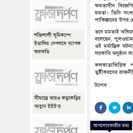
ক্ষমতাসীন বিজেপ
মমতা। তিনি সংখ্
পাকিস্তানের উপর 
তবে মমতাই অভিযোগ
শক্তিশালী ভূমিকম্পে
বলেছেন, পুলওয়ামা
ইতালির নেপলসে ব্যাপক
ওই মর্মান্তিক ঘটন
ক্ষয়ক্ষতি
সরকারি অনুষ্ঠান ব
কলকাতাভিত্তিক 
তুষ্টীকরণের রাজনী
ট্যাগস :
সীমান্তে আরও কড়াকড়ির
আহ্বান ইইউ’র
আপলোডকারীর তথ্য