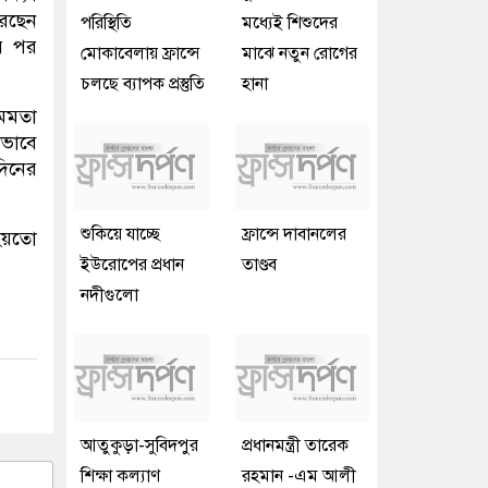
করছেন
পরিস্থিতি
মধ্যেই শিশুদের
ার পর
মোকাবেলায় ফ্রান্সে
মাঝে নতুন রোগের
চলছে ব্যাপক প্রস্তুতি
হানা
 মমতা
কভাবে
দিনের
শুকিয়ে যাচ্ছে
ফ্রান্সে দাবানলের
হয়তো
ইউরোপের প্রধান
তাণ্ডব
নদীগুলো
আতুকুড়া-সুবিদপুর
প্রধানমন্ত্রী তারেক
শিক্ষা কল্যাণ
রহমান -এম আলী