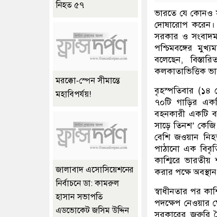
নিহত ৫৭
ভারতে যে কোনও সন্
দোষারোপ করেন। 
সরকার ও সংবাদম
পশ্চিমবঙ্গের মুখ্
বলেছেন, বিস্তা
কলকাতাভিত্তিক ভা
মরক্কো-স্পেন সীমান্তে
বৃহস্পতিবার (১৪ 
মহাবিপর্যয়!
৭০টি গাড়ির একট
বহনকারী একটি বা
সাড়ে তিনশ’ কেজি 
বেশি জওয়ান নিহ
পাঠানো এক বিবৃতি
কাশ্মিরে ভারতীয় 
জালাবাদ এসোসিয়েশনের
করার পক্ষে অবস্থা
নির্বাচনে ডা: কামরুল
স্বাধীনতার পর কাশ
হাসান সভাপতি
পদক্ষেপ নেওয়ার ঘো
এডভোকেট জসিম উদ্দিন
সরকারের জরুরি বৈ