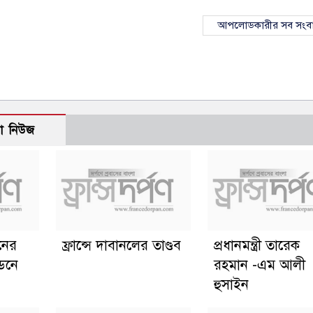
আপলোডকারীর সব সংব
ো নিউজ
ানের
ফ্রান্সে দাবানলের তাণ্ডব
প্রধানমন্ত্রী তারেক
্ডনে
রহমান -এম আলী
হুসাইন