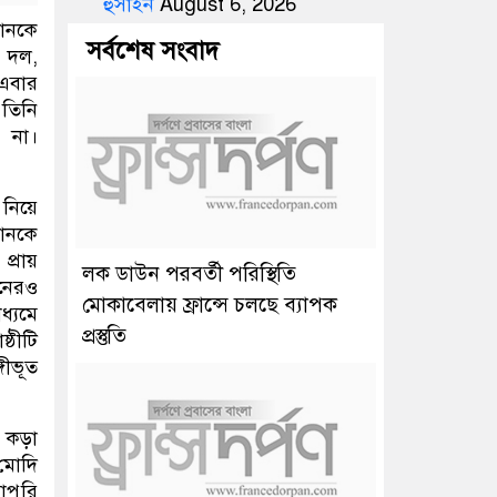
হুসাইন
August 6, 2026
তানকে
সর্বশেষ সংবাদ
 দল,
এবার
 তিনি
 না।
 নিয়ে
ানকে
প্রায়
লক ডাউন পরবর্তী পরিস্থিতি
জনেরও
মোকাবেলায় ফ্রান্সে চলছে ব্যাপক
্যমে
প্রস্তুতি
্ঠীটি
গীভূত
ে কড়া
 মোদি
োপুরি