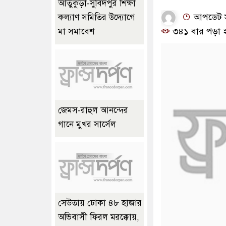
আতুকুড়া-সুবিদপুর শিক্ষা
আপডেট সম
কল্যাণ সমিতির উদ্যোগে
৩৪১ বার পড়া 
মা সমাবেশ
জেমস-রাহুল আনন্দের
গানে মুখর সার্সেল
সেউতায় ঢোকা ৪৮ হাজার
অভিবাসী ফিরল মরক্কোয়,