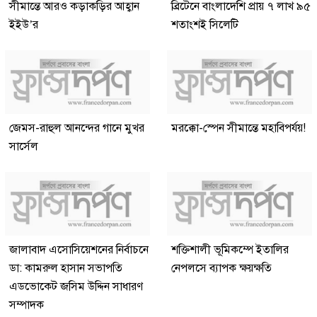
সীমান্তে আরও কড়াকড়ির আহ্বান
ব্রিটেনে বাংলাদেশি প্রায় ৭ লাখ ৯৫
ইইউ’র
শতাংশই সিলেটি
জেমস-রাহুল আনন্দের গানে মুখর
মরক্কো-স্পেন সীমান্তে মহাবিপর্যয়!
সার্সেল
জালাবাদ এসোসিয়েশনের নির্বাচনে
শক্তিশালী ভূমিকম্পে ইতালির
ডা: কামরুল হাসান সভাপতি
নেপলসে ব্যাপক ক্ষয়ক্ষতি
এডভোকেট জসিম উদ্দিন সাধারণ
সম্পাদক