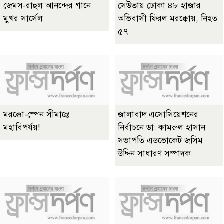
জেমস-রাহুল আনন্দের গানে
সেউতায় ঢোকা ৪৮ হাজার
মুখর সার্সেল
অভিবাসী ফিরল মরক্কোয়, নিহত
৫৭
মরক্কো-স্পেন সীমান্তে
জালাবাদ এসোসিয়েশনের
মহাবিপর্যয়!
নির্বাচনে ডা: কামরুল হাসান
সভাপতি এডভোকেট জসিম
উদ্দিন সাধারণ সম্পাদক