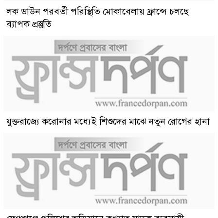
লক ডাউন পরবর্তী পরিস্থিতি মোকাবেলায় ফ্রান্সে চলছে
ব্যাপক প্রস্তুতি
যুক্তরাজ্যে করোনার মধ্যেই শিশুদের মাঝে নতুন রোগের হানা