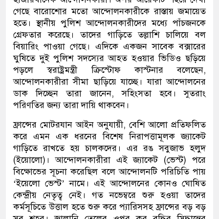
গেছে বারোশোর মতো আন্দোলনকারীকে রাস্তায় জমায়েত
হতে। স্থানীয় পুলিশ আন্দোলনকারীদের মধ্যে পাঁচজনকে
গ্রেফতার করেছে। তাদের গাড়িতে তল্লাশি চালিয়ে বল
বিয়ারিং পাওয়া গেছে। এদিকে একজন সাবেক বক্সারের
ঘুষিতে দুই পুলিশ সদস্যের আহত হওয়ার ভিডিও ছড়িয়ে
পড়লে স্বরাষ্ট্রমন্ত্রী ক্রিস্টোফ কাস্টনার বলেছেন,
আন্দোলনকারীরা সীমা ছাড়িয়ে যাচ্ছে। যারা আন্দোলনের
ডাক দিচ্ছেন তারা জানেন, সহিংসতা হবে। সুতরাং
পরিণতির জন্য তারা দায়ি থাকবেন।
ফ্রান্সের মোটরযান আইন অনুযায়ী, বেশি আলো প্রতিফলিত
করে এমন এক ধরনের বিশেষ নিরাপত্তামূলক জ্যাকেট
গাড়িতে রাখতে হয় চালকদের। এর রঙ সবুজাভ হলুদ
(ইয়োলো)। আন্দোলনকারীরা এই জ্যাকেট (ভেস্ট) পরে
বিক্ষোভের সূচনা করেছিল বলে আন্দোলনটি পরিচিতি পায়
‘ইয়েলো ভেস্ট’ নামে। এই আন্দোলনের কোনও ঘোষিত
কেন্দ্রীয় নেতৃত্ব নেই। গত নভেম্বরে শুরু হওয়া তাদের
কর্মসূচিতে উত্তাল হতে শুরু করে প্যারিসসহ ফ্রান্সের বড় বড়
সব শহর। জ্বালানি তেলের ওপর কর বৃদ্ধির সিদ্ধান্তের