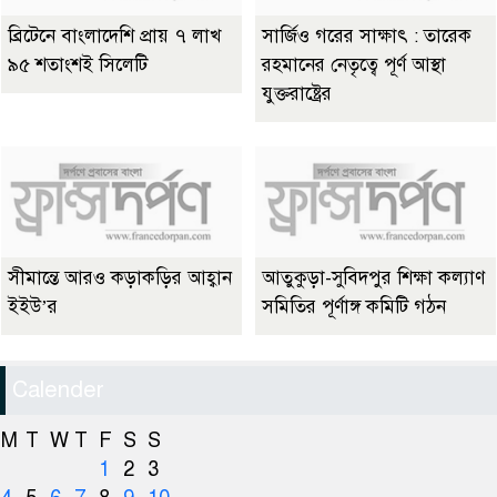
ব্রিটেনে বাংলাদেশি প্রায় ৭ লাখ
সার্জিও গরের সাক্ষাৎ : তারেক
৯৫ শতাংশই সিলেটি
রহমানের নেতৃত্বে পূর্ণ আস্থা
যুক্তরাষ্ট্রের
সীমান্তে আরও কড়াকড়ির আহ্বান
আতুকুড়া-সুবিদপুর শিক্ষা কল্যাণ
ইইউ’র
সমিতির পূর্ণাঙ্গ কমিটি গঠন
Calender
M
T
W
T
F
S
S
1
2
3