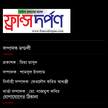
সম্পাদক মন্ডলী
প্রকাশক : মিয়া মাসুদ
সম্পাদক : শামসুল ইসলাম
নির্বাহী সম্পাদক: ফেরদৌস করিম আখঞ্জী
বার্তা সম্পাদক : মো. নাজমুল কবির
যোগাযোগের ঠিকানা