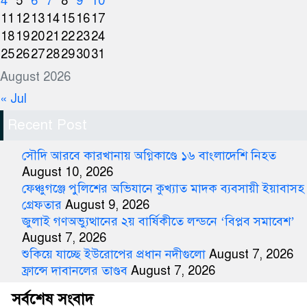
4
5
6
7
8
9
10
11
12
13
14
15
16
17
18
19
20
21
22
23
24
25
26
27
28
29
30
31
August 2026
« Jul
Recent Post
সৌদি আরবে কারখানায় অগ্নিকাণ্ডে ১৬ বাংলাদেশি নিহত
August 10, 2026
ফেঞ্চুগঞ্জে পুলিশের অভিযানে কুখ্যাত মাদক ব্যবসায়ী ইয়াবাসহ
গ্রেফতার
August 9, 2026
জুলাই গণঅভ্যুত্থানের ২য় বার্ষিকীতে লন্ডনে ‘বিপ্লব সমাবেশ’
August 7, 2026
শুকিয়ে যাচ্ছে ইউরোপের প্রধান নদীগুলো
August 7, 2026
ফ্রান্সে দাবানলের তাণ্ডব
August 7, 2026
সর্বশেষ সংবাদ