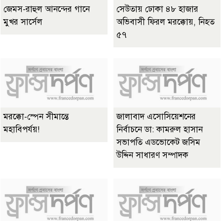
জেমস-রাহুল আনন্দের গানে
সেউতায় ঢোকা ৪৮ হাজার
মুখর সার্সেল
অভিবাসী ফিরল মরক্কোয়, নিহত
৫৭
মরক্কো-স্পেন সীমান্তে
জালাবাদ এসোসিয়েশনের
মহাবিপর্যয়!
নির্বাচনে ডা: কামরুল হাসান
সভাপতি এডভোকেট জসিম
উদ্দিন সাধারণ সম্পাদক