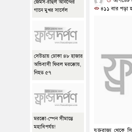
আপডেট সময়
জেমস-রাহুল আনন্দের
৪১১ বার পড়া হ
গানে মুখর সার্সেল
সেউতায় ঢোকা ৪৮ হাজার
অভিবাসী ফিরল মরক্কোয়,
নিহত ৫৭
মরক্কো-স্পেন সীমান্তে
মহাবিপর্যয়!
যুক্তরাজ্য থেকে