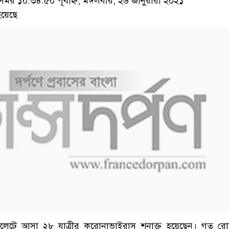
 ১০:৩৪:৫০ পূর্বাহ্ন, মঙ্গলবার, ২৬ জানুয়ারী ২০২১
য়েছে
 সিলেটে আসা ২৮ যাত্রীর করোনাভাইরাস শনাক্ত হয়েছেন। গত র