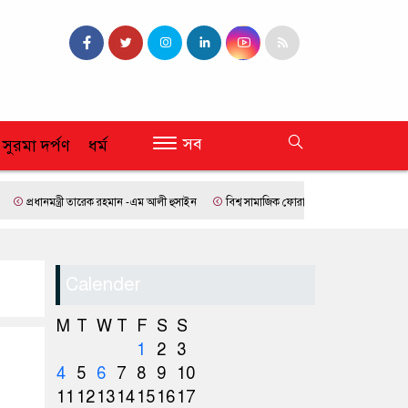
সব
 সুরমা দর্পণ
ধর্ম
ানমন্ত্রী তারেক রহমান -এম আলী হুসাইন
বিশ্ব সামাজিক ফোরামে যোগ দিতে বেনিনে সাফ সভাপতি
Calender
M
T
W
T
F
S
S
1
2
3
4
5
6
7
8
9
10
11
12
13
14
15
16
17