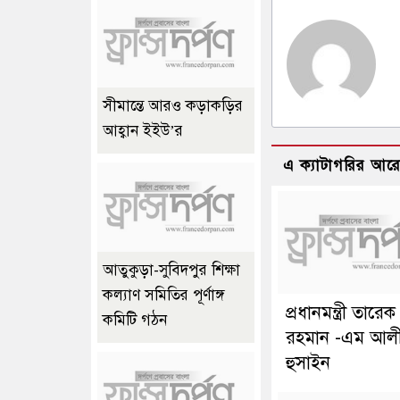
সীমান্তে আরও কড়াকড়ির
আহ্বান ইইউ’র
এ ক্যাটাগরির আর
আতুকুড়া-সুবিদপুর শিক্ষা
কল্যাণ সমিতির পূর্ণাঙ্গ
প্রধানমন্ত্রী তারেক
কমিটি গঠন
রহমান -এম আল
হুসাইন