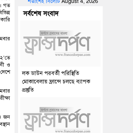
শতাংশই সিলেটি
August 4, 2026
়। গত
ভিন্ন
সর্বশেষ সংবাদ
কারি
োমবার
০২’তে
িনী ও
 দেশে
লক ডাউন পরবর্তী পরিস্থিতি
মোকাবেলায় ফ্রান্সে চলছে ব্যাপক
প্রস্তুতি
োমবার
ীক্ষা
 ৪ জন
্থান