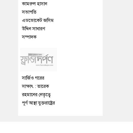
কামরুল হাসান
সভাপতি
এডভোকেট জসিম
উদ্দিন সাধারণ
সম্পাদক
সার্জিও গরের
সাক্ষাৎ : তারেক
রহমানের নেতৃত্বে
পূর্ণ আস্থা যুক্তরাষ্ট্রের