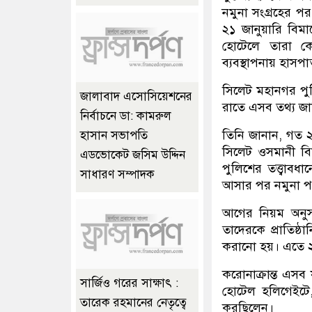
নমুনা সংগ্রহের প
২১ জানুয়ারি বিম
হোটেলে তারা কো
ব্যবস্থাপনায় হাসপ
সিলেট মহানগর পু
জালাবাদ এসোসিয়েশনের
রাতে এসব তথ্য জা
নির্বাচনে ডা: কামরুল
তিনি জানান, গত ২১
হাসান সভাপতি
সিলেট ওসমানী বি
এডভোকেট জসিম উদ্দিন
পুলিশের তত্ত্বাবধা
সাধারণ সম্পাদক
আসার পর নমুনা পর
আগের নিয়ম অনুস
তাদেরকে প্রাতিষ্ঠ
করানো হয়। এতে 
করোনাক্রান্ত এসব
সার্জিও গরের সাক্ষাৎ :
হোটেল হলিগেইটে
তারেক রহমানের নেতৃত্বে
করছিলেন।