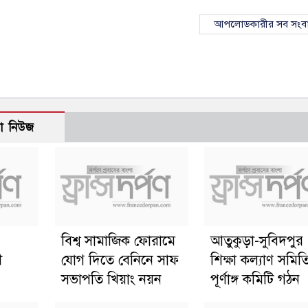
আপলোডকারীর সব সংব
ো নিউজ
বিশ্ব সামাজিক ফোরামে
আতুকুড়া-সুবিদপুর
ী
যোগ দিতে বেনিনে সাফ
শিক্ষা কল্যাণ সমিত
সভাপতি খিয়াং নয়ন
পূর্ণাঙ্গ কমিটি গঠন