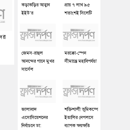
কড়াকড়ির আহ্বান
প্রায় ৭ লাখ ৯৫
ইইউ’র
শতাংশই সিলেটি
দের
জেমস-রাহুল
মরক্কো-স্পেন
আনন্দের গানে মুখর
সীমান্তে মহাবিপর্যয়!
সার্সেল
জালাবাদ
শক্তিশালী ভূমিকম্পে
এসোসিয়েশনের
ইতালির নেপলসে
নির্বাচনে ডা:
ব্যাপক ক্ষয়ক্ষতি