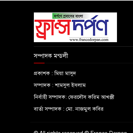
সম্পাদক মন্ডলী
প্রকাশক : মিয়া মাসুদ
সম্পাদক : শামসুল ইসলাম
নির্বাহী সম্পাদক: ফেরদৌস করিম আখঞ্জী
বার্তা সম্পাদক : মো. নাজমুল কবির