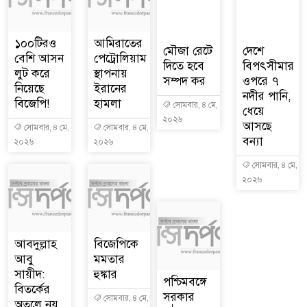
১০০টিরও
আমিরাতের
মৌজা রেটে
দেশে
বেশি আসন
পেট্রোলিয়াম
দিতে হবে
বিপৎসীমার
লুট করে
স্থাপনায়
সম্পদ কর
ওপরে ৭
নিয়েছে
ইরানের
নদীর পানি,
বিজেপি!
হামলা
সোমবার, ৪ মে,
ধেয়ে
২০২৬
আসছে
সোমবার, ৪ মে,
সোমবার, ৪ মে,
বন্যা
২০২৬
২০২৬
সোমবার, ৪ মে,
২০২৬
আবদুল্লাহ
বিজেপিকে
আবু
মমতার
সায়ীদ:
হুঙ্কার
পশ্চিমবঙ্গে
বিতর্কের
সরকার
সোমবার, ৪ মে,
অতলে নয়,