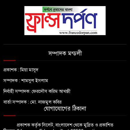
সম্পাদক মন্ডলী
প্রকাশক : মিয়া মাসুদ
সম্পাদক : শামসুল ইসলাম
নির্বাহী সম্পাদক: ফেরদৌস করিম আখঞ্জী
বার্তা সম্পাদক : মো. নাজমুল কবির
যোগাযোগের ঠিকানা
প্রকাশক কর্তৃক সিলেট, বাংলাদেশ থেকে মুদ্রিত ও প্রকাশিত