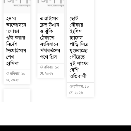
২৪’র
এআইয়ের
ছোট
আন্দোলনে
দ্রুত উত্থান
নৌকায়
‘সোজা
ও ঝুঁকি
ইংলিশ
গুলি করার’
ঠেকাতে
চ্যানেল
নির্দেশ
সংবিধানে
পাড়ি দিয়ে
দিয়েছিলেন
পরিবর্তনের
যুক্তরাজ্যে
শেখ
পথে গ্রিস
পৌঁছেছে
হাসিনা
দুই লাখের
রবিবার, ১০
বেশি
মে, ২০২৬
রবিবার, ১০
অভিবাসী
মে, ২০২৬
রবিবার, ১০
মে, ২০২৬