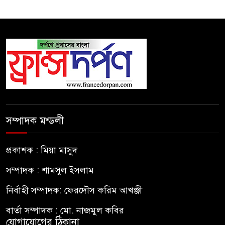
সম্পাদক মন্ডলী
প্রকাশক : মিয়া মাসুদ
সম্পাদক : শামসুল ইসলাম
নির্বাহী সম্পাদক: ফেরদৌস করিম আখঞ্জী
বার্তা সম্পাদক : মো. নাজমুল কবির
যোগাযোগের ঠিকানা