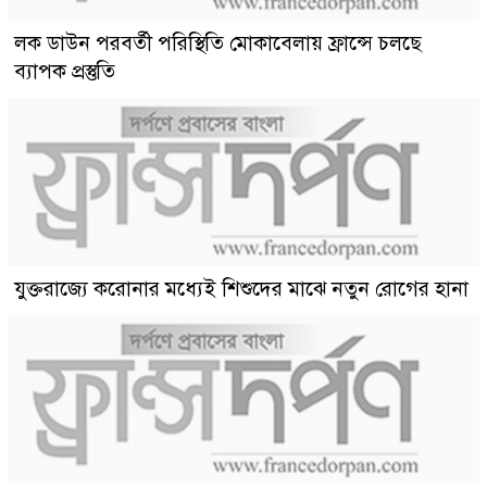
লক ডাউন পরবর্তী পরিস্থিতি মোকাবেলায় ফ্রান্সে চলছে
ব্যাপক প্রস্তুতি
যুক্তরাজ্যে করোনার মধ্যেই শিশুদের মাঝে নতুন রোগের হানা