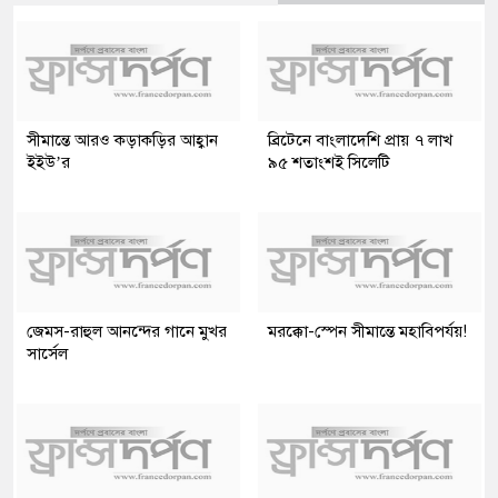
সীমান্তে আরও কড়াকড়ির আহ্বান
ব্রিটেনে বাংলাদেশি প্রায় ৭ লাখ
ইইউ’র
৯৫ শতাংশই সিলেটি
জেমস-রাহুল আনন্দের গানে মুখর
মরক্কো-স্পেন সীমান্তে মহাবিপর্যয়!
সার্সেল