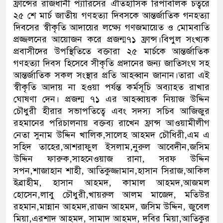
ফ্রান্সের রাজধানী প্যারিসের ঐতিহাসিক রিপাবলিক চত্বরে
২৫ শে মার্চ জাতীয় গণহত্যা দিবসকে আন্তর্জাতিক গনহত্যা
দিবসের স্বীকৃতি আদায়ের লক্ষ্যে গণজমায়েত ও মোমবাতি
প্রজ্জলনের আয়োজন করে প্রজন্ম৭১ ফ্রান্স।বিপুল সংখ্যক
প্রবাসীদের উপস্থিতিতে বক্তারা ২৫ মার্চকে আন্তর্জাতিক
গণহত্যা দিবস হিসেবে সীকৃতি প্রদানের জন্য জাতিসংঘ সহ
আন্তর্জাতিক সকল সংস্থার প্রতি আহব্বান জানান।তারা এই
স্বীকৃতি আদায় না হওয়া পর্যন্ত কর্মসূচি অব্যাহত রাখার
ঘোষণা দেন। প্রজন্ম ৭১ এর আহব্বায়ক নিয়াজ উদ্দিন
চৌধুরী হীরার সভাপতিত্বে এবং সদস্য সচিব আজিজুর
রহমানের পরিচালনায় বক্তব্য রাখেন ফ্রান্স আওয়ামীলীগ
নেতা সুনাম উদ্দিন খালিক‚সালেহ আহমদ চৌধিরী‚এম এ
সহিদ তাহের‚আশরাফুল ইসলাম‚নুরুল আবেদীন‚জসিম
উদ্দিন ফারুক‚সাহনেওয়াজ রানা‚ সরফ উদ্দিন
সপন‚শাজাহান শাহী‚ আতিকুজ্জামান‚হাসান সিরাজ‚আকিল
ইব্রাহীম‚ হাসান আহমদ‚ কামাল আহমদ‚আজমল
হোসেন‚লাবু চৌধুরী‚খায়রুল আলম মাজেদ‚ মতিউর
রহমান‚মান্নান আহমদ‚রাজন আহমদ‚ জসিম উদ্দিন‚ জুবেল
মিয়া‚এরশাদ আহমদ‚ সামাদ আহমদ‚ দবির মিয়া‚আতিকুর