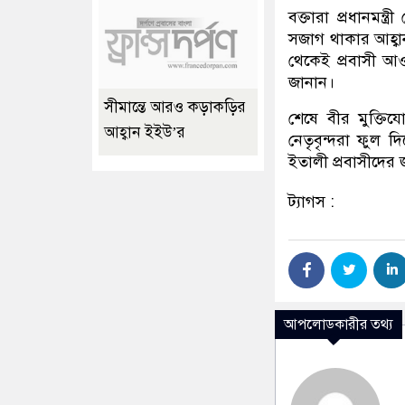
বক্তারা প্রধানমন্ত
সজাগ থাকার আহ্বা
থেকেই প্রবাসী আওয়
জানান।
সীমান্তে আরও কড়াকড়ির
শেষে বীর মুক্ত
আহ্বান ইইউ’র
নেতৃবৃন্দরা ফুল 
ইতালী প্রবাসীদের
ট্যাগস :
আপলোডকারীর তথ্য