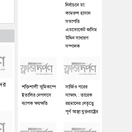
নির্বাচনে ডা:
কামরুল হাসান
সভাপতি
এডভোকেট জসিম
উদ্দিন সাধারণ
সম্পাদক
দের
শক্তিশালী ভূমিকম্পে
সার্জিও গরের
ইতালির নেপলসে
সাক্ষাৎ : তারেক
ব্যাপক ক্ষয়ক্ষতি
রহমানের নেতৃত্বে
পূর্ণ আস্থা যুক্তরাষ্ট্রের