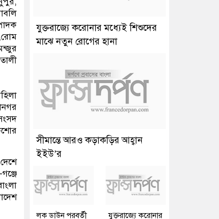
ুপুর,
বাবলি
্পাদক
যুক্তরাজ্যে করোনার মধ্যেই শিশুদের
দ,রোম
মাঝে নতুন রোগের হানা
ন্জুর
তালী
মহিলা
ানগর
 সংসদ
কিশোর
সীমান্তে আরও কড়াকড়ির আহ্বান
ইইউ’র
 দেশে
গঞ্জে
বাংলা
লাদেশ
লক ডাউন পরবর্তী
যুক্তরাজ্যে করোনার