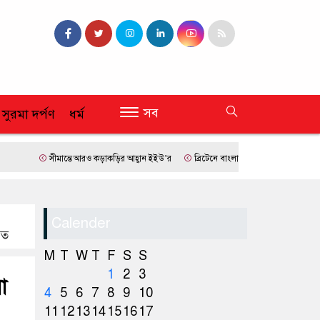
সব
 সুরমা দর্পণ
ধর্ম
সীমান্তে আরও কড়াকড়ির আহ্বান ইইউ’র
ব্রিটেনে বাংলাদেশি প্রায় ৭ লাখ ৯৫ শতাংশই সিলে
Calender
িত
M
T
W
T
F
S
S
1
2
3
া
4
5
6
7
8
9
10
11
12
13
14
15
16
17