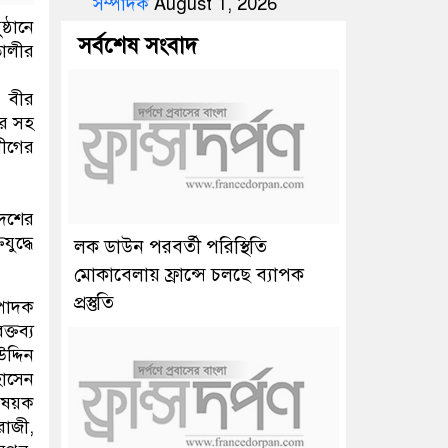
সম্পাদক
August 1, 2026
্ঠানে
সর্বশেষ সংবাদ
তালীর
 বীর
ের সহ
ীগের
দেশের
ুদ্ধে
লক ডাউন পরবর্তী পরিস্থিতি
মোকাবেলায় ফ্রান্সে চলছে ব্যাপক
প্রস্তুতি
্পাদক
্তব্য
দ্দিন
হোসেন
বিষয়ক
রাজী,