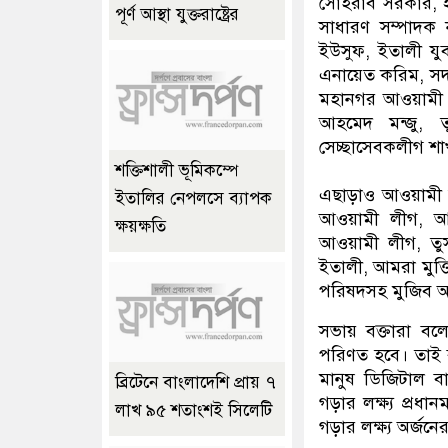
সোহরাব সরকার, ইত
পূর্ণ আস্থা যুক্তরাষ্ট্রের
সাধারণ সম্পাদক 
ইউসুফ, ইতালী যুবল
এনায়েত করিম, সদস
মহানগর আওয়ামী ল
আহমেদ মন্জু, 
সেচ্ছাসেবকলীগ শা
শক্তিশালী ভূমিকম্পে
এছাড়াও আওয়ামী স
ইতালির নেপলসে ব্যাপক
আওয়ামী লীগ, আও
ক্ষয়ক্ষতি
আওয়ামী লীগ, তুস
ইতালী, আমরা মুক্তি
পরিষদসহ মুজিব আ
সভায় বক্তারা বল
পরিণত হবে। তাই ব
মানুষ ডিজিটাল বা
ব্রিটেনে বাংলাদেশি প্রায় ৭
গড়ার লক্ষ্য প্রধা
লাখ ৯৫ শতাংশই সিলেটি
গড়ার লক্ষ্য অর্জন