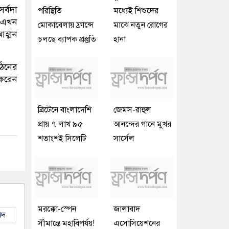
র্বদা
পরিস্থিতি
মধ্যেই শিশুদের
ে এখন
মোকাবেলায় ফ্রান্সে
মাঝে নতুন রোগের
হ্বান
চলছে ব্যাপক প্রস্তুতি
হানা
ঠনের
 করেন
ব্রিটেনে বাংলাদেশি
জেমস-রাহুল
প্রায় ৭ লাখ ৯৫
আনন্দের গানে মুখর
শতাংশই সিলেটি
সার্সেল
মরক্কো-স্পেন
জালাবাদ
াদ
সীমান্তে মহাবিপর্যয়!
এসোসিয়েশনের