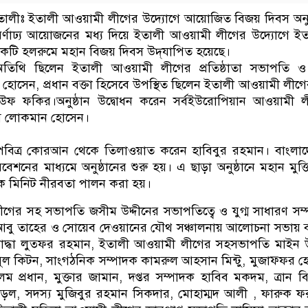
ালীঃ ইতালী আওয়ামী লীগের উদ্যোগে আয়োজিত বিজয় দিবস অনুষ
র্গ বর্ণাঢ্য আয়োজনের মধ্য দিয়ে ইতালী আওয়ামী লীগের উদ্যোগে ই
কটি হলরুমে মহান বিজয় দিবস উদ্‌যাপিত হয়েছে।
ষ অতিথি ছিলেন ইতালী আওয়ামী লীগের প্রতিষ্ঠাতা সভাপতি ও
াব হোসেন, প্রধান বক্তা হিসেবে উপস্থিত ছিলেন ইতালী আওয়ামী লীগ
রউফ ফকির।অনুষ্ঠান উদ্বোধন করেন সর্বইউরোপিয়ান আওয়ামী ল
ম লোকমান হোসেন।
তে পবিত্র কোরআন থেকে তিলাওয়াত করেন হাবিবুর রহমান। বাংলা
শনের মাধ্যমে অনুষ্ঠানের শুরু হয়। এ ছাড়া অনুষ্ঠানে মহান মুক্তিয
এক মিনিট নীরবতা পালন করা হয়।
ের সহ সভাপতি জসীম উদ্দীনের সভাপতিত্বে ও যুগ্ম সাধারণ সম
বু তাহের ও সোয়েব দেওয়ানের যৌথ সঞ্চালনায় আলোচনা সভায় বক
যোদ্ধা লুত্ফর রহমান, ইতালী আওয়ামী লীগের সহসভাপতি মাইন উ
ল কিটন, সাংগঠনিক সম্পাদক কামরুল আহসান মিন্টু, মুজাফ্ফর 
ম প্রধান, মুক্তার জামান, দপ্তর সম্পাদক হাবিব মকদম, ত্রান 
োড়ল, সদস্য মুজিবুর রহমান সিকদার, মোহাম্মদ আলী , ফারুক ফ