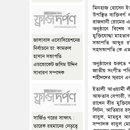
মিনহাজ হোসেন ইত
উপস্থিত ব্যক্তিব
রাজধানী রোমের এ
অনুষ্ঠানে বিশে
মুক্তিযোদ্ধা মাহত
জালাবাদ এসোসিয়েশনের
সভাপতি আব্দুর 
নির্বাচনে ডা: কামরুল
সহসভাপতি কে এ
হাসান সভাপতি
অনুষ্ঠানের শুরু
এডভোকেট জসিম উদ্দিন
জাতীয় সংগীত পরিবে
সাধারণ সম্পাদক
শহীদদের স্মরণে 
ইতালী আওয়ামী লীগ
আফতাব বেপারী, আ
রাখেন বীর মুক্তি
লিটন, আতিয়ার রসু
বাবুল, মাহবুব আল
সার্জিও গরের সাক্ষাৎ :
সম্পাদক বাবুল ম
তারেক রহমানের নেতৃত্বে