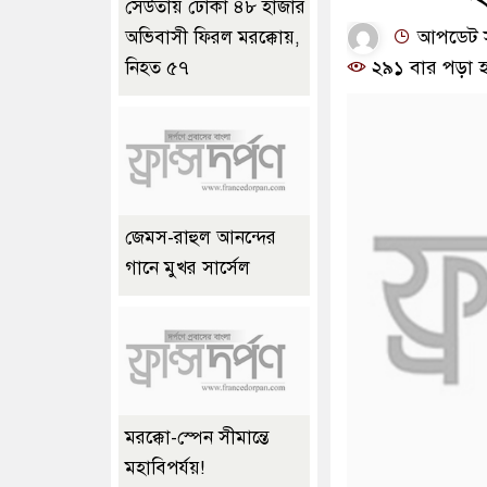
সেউতায় ঢোকা ৪৮ হাজার
আপডেট সময়
অভিবাসী ফিরল মরক্কোয়,
২৯১ বার পড়া হ
নিহত ৫৭
জেমস-রাহুল আনন্দের
গানে মুখর সার্সেল
মরক্কো-স্পেন সীমান্তে
মহাবিপর্যয়!