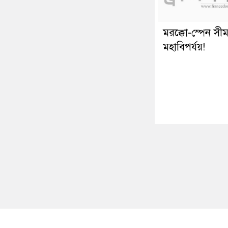
মরক্কো-স্পেন সীমা
মহাবিপর্যয়!