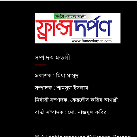
সম্পাদক মন্ডলী
প্রকাশক : মিয়া মাসুদ
সম্পাদক : শামসুল ইসলাম
নির্বাহী সম্পাদক: ফেরদৌস করিম আখঞ্জী
বার্তা সম্পাদক : মো. নাজমুল কবির