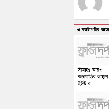
এ ক্যাটাগরির আর
সীমান্তে আরও
কড়াকড়ির আহ্বান
ইইউ’র