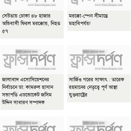
সেউতায় ঢোকা ৪৮ হাজার
মরক্কো-স্পেন সীমান্তে
অভিবাসী ফিরল মরক্কোয়, নিহত
মহাবিপর্যয়!
৫৭
জালাবাদ এসোসিয়েশনের
সার্জিও গরের সাক্ষাৎ : তারেক
নির্বাচনে ডা: কামরুল হাসান
রহমানের নেতৃত্বে পূর্ণ আস্থা
সভাপতি এডভোকেট জসিম
যুক্তরাষ্ট্রের
উদ্দিন সাধারণ সম্পাদক