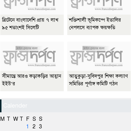
ব্রিটেনে বাংলাদেশি প্রায় ৭ লাখ
শক্তিশালী ভূমিকম্পে ইতালির
৯৫ শতাংশই সিলেটি
নেপলসে ব্যাপক ক্ষয়ক্ষতি
সীমান্তে আরও কড়াকড়ির আহ্বান
আতুকুড়া-সুবিদপুর শিক্ষা কল্যাণ
ইইউ’র
সমিতির পূর্ণাঙ্গ কমিটি গঠন
Calender
M
T
W
T
F
S
S
1
2
3