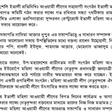
 শেলি ইতালী প্রতিনিধিঃ আওয়ামী লী‌গের সহ‌যোগী সংগঠন ইতালী ম
াগত কমিটি গঠন করার লক্ষ্যে গত রবিবার সন্ধ্যা ৭ঘটিকায় রা
ুষিত এলাকা তরপিনাত্তারা সুন্দরবন রেস্টুরেন্টে ইতালী মহিলা আ
 সভার আয়োজন করে।
ত সভাপতি নাসিমা আক্তার নুপুর এর সভাপতিত্বে ও সাধারণ সম্পাদক
য় আলোচনা সভায় উপস্থিতিদের মধ্যে বক্তব্য রাখেন উম্মেহানী, ন
তার পপি, বাবলী ইউসুফ, শাহনাজ আক্তার, মেহেনাস তাব্বাসুম 
 আরো অনেকেই।
ব্যেতে বলেন, উপ-মহাদেশের প্রাচীনতম নারী সংগঠন মহিলা আ
 ইউরোপৈ মহিলা আওয়ামী লীগের নেতৃবৃন্দ প্রধানমন্ত্রী জননেত্র
 ঐক্যবদ্ধভাবে মাঠ পর্যায়ে নারীর ক্ষমতায়নে কাজ করে যাচ্ছেন। 
 একটি প্রগতিশীল সংগঠন। মহিলা আওয়ামী লীগ নেতৃবৃন্দকে ঐক্
রীদেরকে আওয়ামী লীগে উৎসাহিত করার লক্ষ্যে কাজ করতে হবে।
 ইতালী মহিলা আওয়ামী লীগের বিগত দিনের কার্যক্রম ও আগা
ার লক্ষ্যে নেতৃবৃন্দরা বক্তব্যের মাধ্যমে তাদের নিজ নিজ মতামত
ন্দরা মহিলা আওয়ামী লীগের ভারপ্রাপ্ত সভাপতি ও সাধারন সম্প