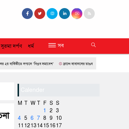
সব
 সুরমা দর্পণ
ধর্ম
র্ষিকীতে লন্ডনে ‘বিপ্লব সমাবেশ’
ফ্রান্সে দাবানলের তাণ্ডব
প্রধানমন্ত্রী তারেক রহমান -এম 
Calender
M
T
W
T
F
S
S
1
2
3
চনা
4
5
6
7
8
9
10
11
12
13
14
15
16
17