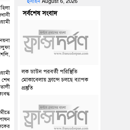
হুসাইন
August 6, 2026
‌হিলা
সর্বশেষ সংবাদ
জধানী
ওয়ামী
 নয়না
িলুফা
শেলি,
লক ডাউন পরবর্তী পরিস্থিতি
ওয়ামী
মোকাবেলায় ফ্রান্সে চলছে ব্যাপক
ী শেখ
ইতালী
প্রস্তুতি
যবদ্ধ
মীতে
 পোষন
াদকের