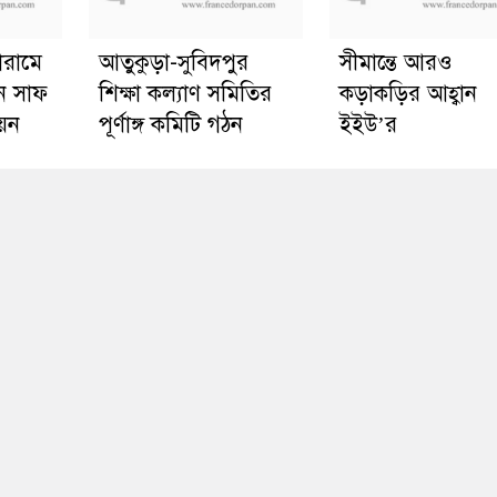
োরামে
আতুকুড়া-সুবিদপুর
সীমান্তে আরও
ে সাফ
শিক্ষা কল্যাণ সমিতির
কড়াকড়ির আহ্বান
য়ন
পূর্ণাঙ্গ কমিটি গঠন
ইইউ’র