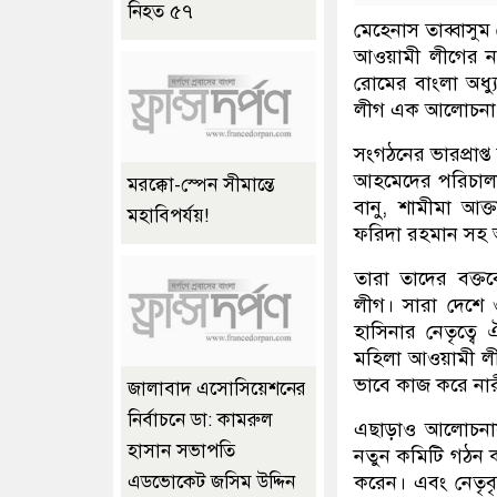
নিহত ৫৭
মেহেনাস তাব্বাসুম
আওয়ামী লী‌গের নব
রোমের বাংলা অধ্য
লীগ এক আলোচনা
সংগঠনের ভারপ্রাপ্
আহমেদের পরিচালনা
মরক্কো-স্পেন সীমান্তে
বানু, শামীমা আক্
মহাবিপর্যয়!
ফরিদা রহমান সহ
তারা তাদের বক্ত
লীগ। সারা দেশে ও
হাসিনার নেতৃত্বে
মহিলা আওয়ামী লীগ
ভাবে কাজ করে না
জালাবাদ এসোসিয়েশনের
নির্বাচনে ডা: কামরুল
এছাড়াও আলোচনায়
হাসান সভাপতি
নতুন কমিটি গঠন কর
করেন। এবং নেতৃবৃ
এডভোকেট জসিম উদ্দিন