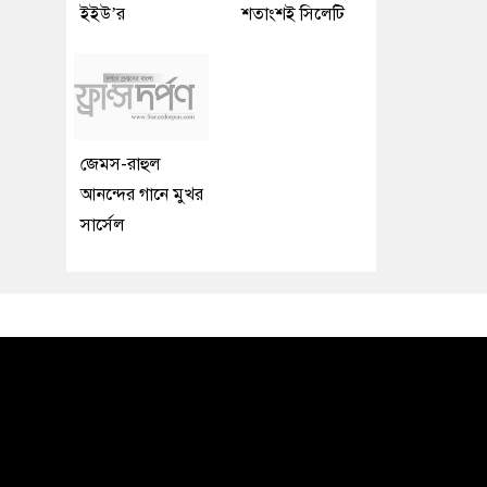
ইইউ’র
শতাংশই সিলেটি
জেমস-রাহুল
আনন্দের গানে মুখর
সার্সেল