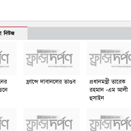
ো নিউজ
ানের
ফ্রান্সে দাবানলের তাণ্ডব
প্রধানমন্ত্রী তারেক
্ডনে
রহমান -এম আলী
হুসাইন