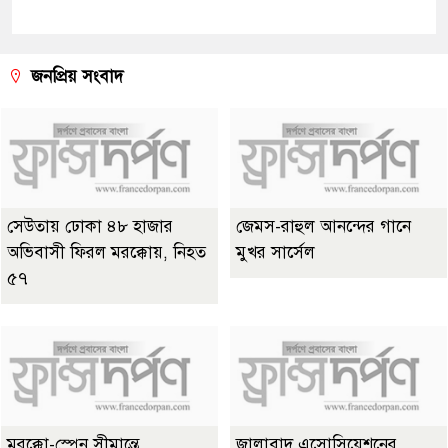
জনপ্রিয় সংবাদ
সেউতায় ঢোকা ৪৮ হাজার
জেমস-রাহুল আনন্দের গানে
অভিবাসী ফিরল মরক্কোয়, নিহত
মুখর সার্সেল
৫৭
মরক্কো-স্পেন সীমান্তে
জালাবাদ এসোসিয়েশনের