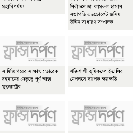
মহাবিপর্যয়!
নির্বাচনে ডা: কামরুল হাসান
সভাপতি এডভোকেট জসিম
উদ্দিন সাধারণ সম্পাদক
সার্জিও গরের সাক্ষাৎ : তারেক
শক্তিশালী ভূমিকম্পে ইতালির
রহমানের নেতৃত্বে পূর্ণ আস্থা
নেপলসে ব্যাপক ক্ষয়ক্ষতি
যুক্তরাষ্ট্রের