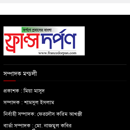
সম্পাদক মন্ডলী
প্রকাশক : মিয়া মাসুদ
সম্পাদক : শামসুল ইসলাম
নির্বাহী সম্পাদক: ফেরদৌস করিম আখঞ্জী
বার্তা সম্পাদক : মো. নাজমুল কবির