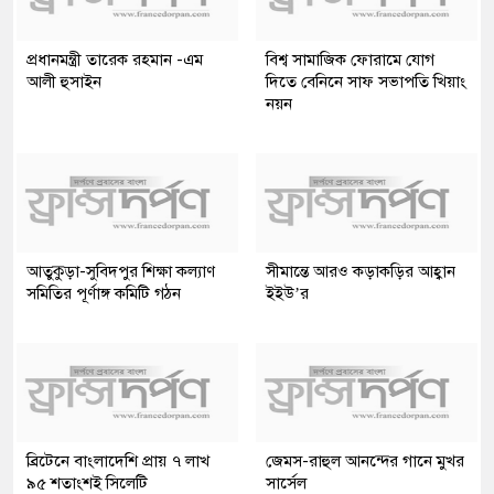
প্রধানমন্ত্রী তারেক রহমান -এম
বিশ্ব সামাজিক ফোরামে যোগ
আলী হুসাইন
দিতে বেনিনে সাফ সভাপতি খিয়াং
নয়ন
আতুকুড়া-সুবিদপুর শিক্ষা কল্যাণ
সীমান্তে আরও কড়াকড়ির আহ্বান
সমিতির পূর্ণাঙ্গ কমিটি গঠন
ইইউ’র
ব্রিটেনে বাংলাদেশি প্রায় ৭ লাখ
জেমস-রাহুল আনন্দের গানে মুখর
৯৫ শতাংশই সিলেটি
সার্সেল