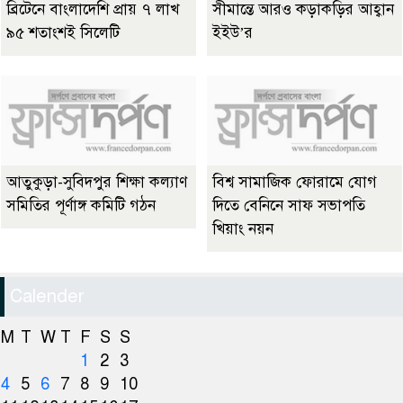
ব্রিটেনে বাংলাদেশি প্রায় ৭ লাখ
সীমান্তে আরও কড়াকড়ির আহ্বান
৯৫ শতাংশই সিলেটি
ইইউ’র
আতুকুড়া-সুবিদপুর শিক্ষা কল্যাণ
বিশ্ব সামাজিক ফোরামে যোগ
সমিতির পূর্ণাঙ্গ কমিটি গঠন
দিতে বেনিনে সাফ সভাপতি
খিয়াং নয়ন
Calender
M
T
W
T
F
S
S
1
2
3
4
5
6
7
8
9
10