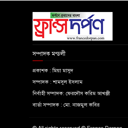
সম্পাদক মন্ডলী
প্রকাশক : মিয়া মাসুদ
সম্পাদক : শামসুল ইসলাম
নির্বাহী সম্পাদক: ফেরদৌস করিম আখঞ্জী
বার্তা সম্পাদক : মো. নাজমুল কবির