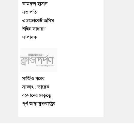
কামরুল হাসান
সভাপতি
এডভোকেট জসিম
উদ্দিন সাধারণ
সম্পাদক
সার্জিও গরের
সাক্ষাৎ : তারেক
রহমানের নেতৃত্বে
পূর্ণ আস্থা যুক্তরাষ্ট্রের