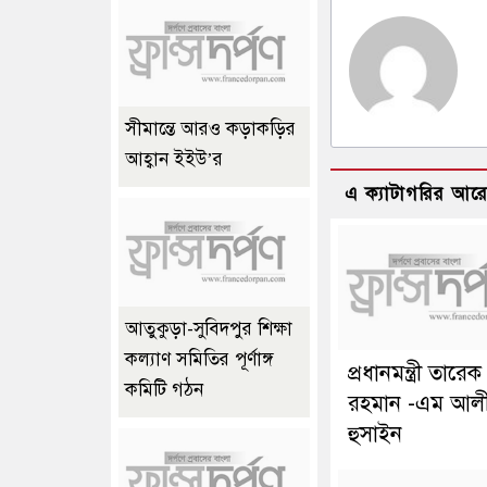
সীমান্তে আরও কড়াকড়ির
আহ্বান ইইউ’র
এ ক্যাটাগরির আর
আতুকুড়া-সুবিদপুর শিক্ষা
কল্যাণ সমিতির পূর্ণাঙ্গ
প্রধানমন্ত্রী তারেক
কমিটি গঠন
রহমান -এম আল
হুসাইন