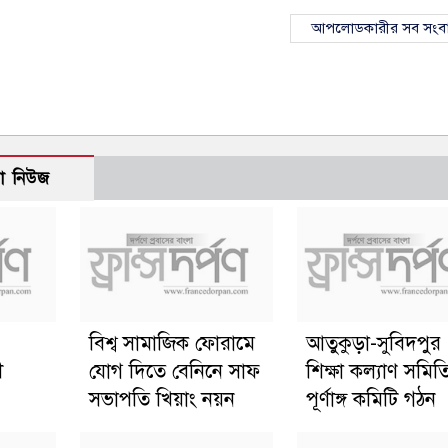
আপলোডকারীর সব সংব
ো নিউজ
বিশ্ব সামাজিক ফোরামে
আতুকুড়া-সুবিদপুর
ী
যোগ দিতে বেনিনে সাফ
শিক্ষা কল্যাণ সমিত
সভাপতি খিয়াং নয়ন
পূর্ণাঙ্গ কমিটি গঠন