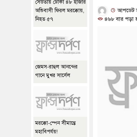
সেউতায় ঢোকা ৪৮ হাজার
আপডেট সম
অভিবাসী ফিরল মরক্কোয়,
৪৬৮ বার পড়া 
নিহত ৫৭
জেমস-রাহুল আনন্দের
গানে মুখর সার্সেল
মরক্কো-স্পেন সীমান্তে
মহাবিপর্যয়!