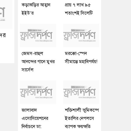
কড়াকড়ির আহ্বান
প্রায় ৭ লাখ ৯৫
ইইউ’র
শতাংশই সিলেটি
দের
জেমস-রাহুল
মরক্কো-স্পেন
আনন্দের গানে মুখর
সীমান্তে মহাবিপর্যয়!
সার্সেল
জালাবাদ
শক্তিশালী ভূমিকম্পে
এসোসিয়েশনের
ইতালির নেপলসে
নির্বাচনে ডা:
ব্যাপক ক্ষয়ক্ষতি