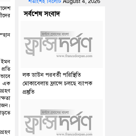
শতাংশই সিলেটি
August 4, 2026
লাদেশ
সর্বশেষ সংবাদ
সীদের
স্হান
 ইমন‌
্রতি
লক ডাউন পরবর্তী পরিস্থিতি
নভাবে
মোকাবেলায় ফ্রান্সে চলছে ব্যাপক
ি এক
গ্রহণ
প্রস্তুতি
্ষতা
়োজন।
গড়তে
গ্রহণ