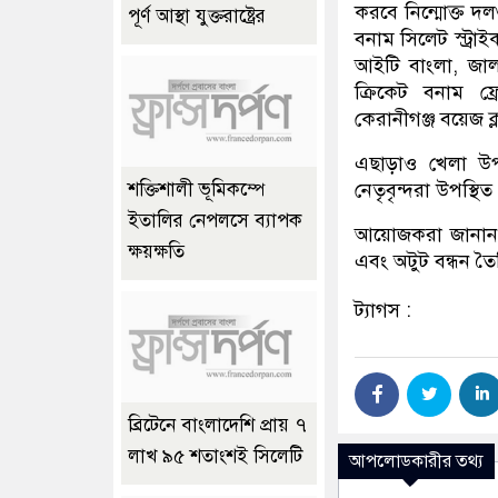
করবে নিন্মোক্ত দলগু
পূর্ণ আস্থা যুক্তরাষ্ট্রের
বনাম সিলেট স্ট্রা
আইটি বাংলা, জালা
ক্রিকেট বনাম ফ্রে
কেরানীগঞ্জ বয়েজ ক
এছাড়াও খেলা উপ
নেতৃবৃন্দরা উপস্থি
শক্তিশালী ভূমিকম্পে
ইতালির নেপলসে ব্যাপক
আয়োজকরা জানান ই
ক্ষয়ক্ষতি
এবং অটুট বন্ধন তৈর
ট্যাগস :
ব্রিটেনে বাংলাদেশি প্রায় ৭
লাখ ৯৫ শতাংশই সিলেটি
আপলোডকারীর তথ্য