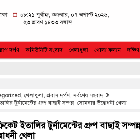
াকা
০৮:২১ পূর্বাহ্ন, শুক্রবার, ০৭ অগাস্ট ২০২৬,
২৩ শ্রাবণ ১৪৩৩ বঙ্গাব্দ
োপ দর্পণ
কমিউনিটি সংবাদ
খেলাধুলা
খোলা কলাম
দক্ষিণ
egorized
,
খেলাধুলা
,
প্রবাস দর্পণ
,
সর্বশেষ সংবাদ
ালির টুর্নামেন্টের গ্রুপ বাছাই সম্পন্ন: সোমবার উদ্বোধনী খেলা
িকেট ইতালির টুর্নামেন্টের গ্রুপ বাছাই সম্পন্ন
বোধনী খেলা