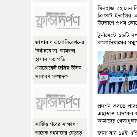
মিনহাজ হোসেন,বি
ক্রিকেট ইতালির আয
উদ্যোগে প্রথম কোন
টুর্নামেন্টে ১৬টি
কলোসিয়ামের সম্মুখ
জালাবাদ এসোসিয়েশনের
নির্বাচনে ডা: কামরুল
হাসান সভাপতি
এডভোকেট জসিম উদ্দিন
সাধারণ সম্পাদক
প্রদর্শন করতে পা
এছাড়াও মাদকের 
আমাদের খেলাধুলা
সার্জিও গরের সাক্ষাৎ :
জানা‌ যায় ১৪ই এপ
তারেক রহমানের নেতৃত্বে