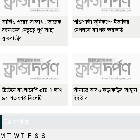
সার্জিও গরের সাক্ষাৎ : তারেক
শক্তিশালী ভূমিকম্পে ইতালির
রহমানের নেতৃত্বে পূর্ণ আস্থা
নেপলসে ব্যাপক ক্ষয়ক্ষতি
যুক্তরাষ্ট্রের
ব্রিটেনে বাংলাদেশি প্রায় ৭ লাখ
সীমান্তে আরও কড়াকড়ির আহ্বান
৯৫ শতাংশই সিলেটি
ইইউ’র
Calender
M
T
W
T
F
S
S