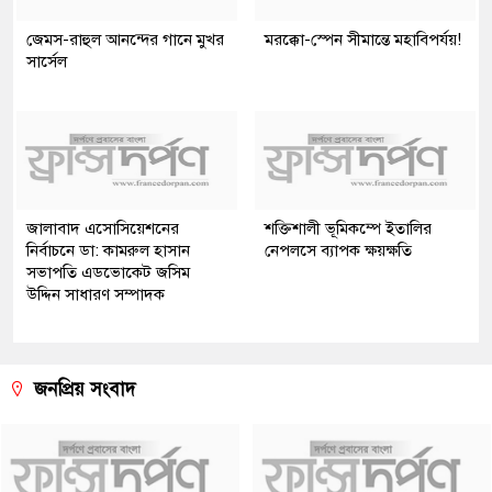
জেমস-রাহুল আনন্দের গানে মুখর
মরক্কো-স্পেন সীমান্তে মহাবিপর্যয়!
সার্সেল
জালাবাদ এসোসিয়েশনের
শক্তিশালী ভূমিকম্পে ইতালির
নির্বাচনে ডা: কামরুল হাসান
নেপলসে ব্যাপক ক্ষয়ক্ষতি
সভাপতি এডভোকেট জসিম
উদ্দিন সাধারণ সম্পাদক
জনপ্রিয় সংবাদ