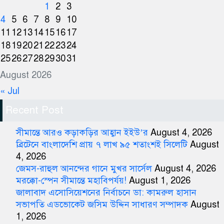
1
2
3
4
5
6
7
8
9
10
11
12
13
14
15
16
17
18
19
20
21
22
23
24
25
26
27
28
29
30
31
August 2026
« Jul
Recent Post
সীমান্তে আরও কড়াকড়ির আহ্বান ইইউ’র
August 4, 2026
ব্রিটেনে বাংলাদেশি প্রায় ৭ লাখ ৯৫ শতাংশই সিলেটি
August
4, 2026
জেমস-রাহুল আনন্দের গানে মুখর সার্সেল
August 4, 2026
মরক্কো-স্পেন সীমান্তে মহাবিপর্যয়!
August 1, 2026
জালাবাদ এসোসিয়েশনের নির্বাচনে ডা: কামরুল হাসান
সভাপতি এডভোকেট জসিম উদ্দিন সাধারণ সম্পাদক
August
1, 2026