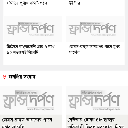
সমিতির পূর্ণাঙ্গ কমিটি গঠন
ইইউ’র
ব্রিটেনে বাংলাদেশি প্রায় ৭ লাখ
জেমস-রাহুল আনন্দের গানে মুখর
৯৫ শতাংশই সিলেটি
সার্সেল
জনপ্রিয় সংবাদ
জেমস-রাহুল আনন্দের গানে
সেউতায় ঢোকা ৪৮ হাজার
মুখর সার্সেল
অভিবাসী ফিরল মরক্কোয়, নিহত