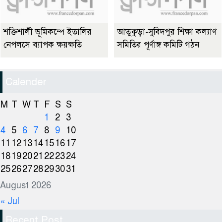
শক্তিশালী ভূমিকম্পে ইতালির
আতুকুড়া-সুবিদপুর শিক্ষা কল্যাণ
নেপলসে ব্যাপক ক্ষয়ক্ষতি
সমিতির পূর্ণাঙ্গ কমিটি গঠন
Calender
M
T
W
T
F
S
S
1
2
3
4
5
6
7
8
9
10
11
12
13
14
15
16
17
18
19
20
21
22
23
24
25
26
27
28
29
30
31
August 2026
« Jul
Recent Post