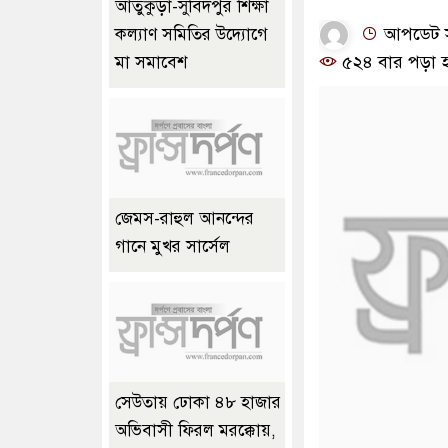
আতুকুড়া-সুবিদপুর শিক্ষা
আপডেট সময়
কল্যাণ সমিতির উদ্যোগে
৫২৪ বার পড়া 
মা সমাবেশ
জেমস-রাহুল আনন্দের
গানে মুখর সার্সেল
সেউতায় ঢোকা ৪৮ হাজার
অভিবাসী ফিরল মরক্কোয়,