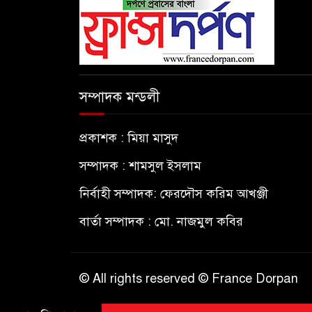
সম্পাদক মন্ডলী
প্রকাশক : মিয়া মাসুদ
সম্পাদক : শামসুল ইসলাম
নির্বাহী সম্পাদক: ফেরদৌস করিম আখঞ্জী
বার্তা সম্পাদক : মো. নাজমুল কবির
© All rights reserved © France Dorpan