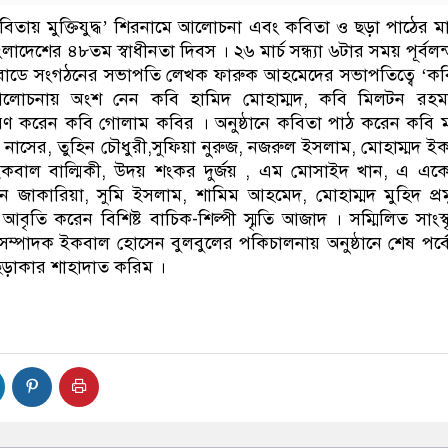
কবিতায় মুক্তিযুদ্ধ’ শিরনামে আলোচনা এবং কবিতা ও ছড়া পাঠের মা
দেশের ৪৮তম স্বাধীনতা দিবস । ২৬ মার্চ সন্ধ্যা ৬টার সময় পূর্বলন
রোডে সংগঠনের সভাপতি লেখক ফারুক আহমেদের সভাপতিত্বে ‘ক
িয়ে আলোচনায় অংশ নেন কবি হামিদ মোহাম্মদ, কবি মিলটন রহম
ৃতিচারণ করেন কবি গোলাম কবির । অনুষ্ঠানে কবিতা পাঠ করেন কবি 
ু নাসের, তুহিন চৌধুরী,সুফিয়া নুরুজ, নজরুল ইসলাম, মোহাম্মদ ই
ইকবাল বাল্মিকী, উদয় শংকর দুর্জয় , এম মোসাইদ খান, এ এক
দিন জাকারিয়া, সুমি ইসলাম, শামিম আহমেদ, মোহাম্মদ মুহিদ প্র
তা আবৃতি করেন বিশিষ্ট বাচিক-শিল্পী স্মৃতি আজাদ । সম্মিলিত সাংস্
ম্পাদক ইকবাল হোসেন বুলবুলের পকিচালনায় অনুষ্ঠানে শেষ পর্বে
ছড়াকার শাহাদাত করিম ।