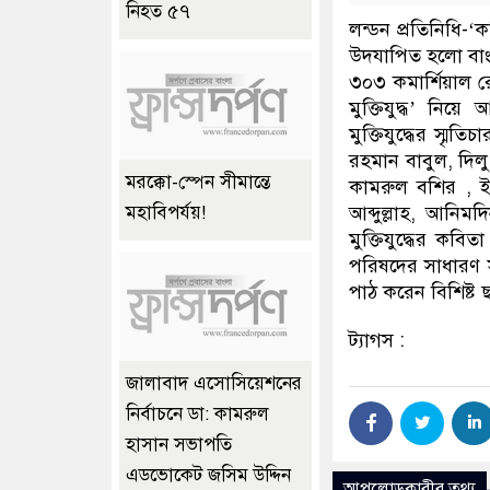
নিহত ৫৭
লন্ডন প্রতিনিধি-‘
উদযাপিত হলো বাংলা
৩০৩ কমার্শিয়াল 
মুক্তিযুদ্ধ’ ন
মুক্তিযুদ্ধের স্ম
রহমান বাবুল, দিল
মরক্কো-স্পেন সীমান্তে
কামরুল বশির , 
আব্দুল্লাহ, আনিম
মহাবিপর্যয়!
মুক্তিযুদ্ধের কবি
পরিষদের সাধারণ স
পাঠ করেন বিশিষ্ট 
ট্যাগস :
জালাবাদ এসোসিয়েশনের
নির্বাচনে ডা: কামরুল
হাসান সভাপতি
এডভোকেট জসিম উদ্দিন
আপলোডকারীর তথ্য