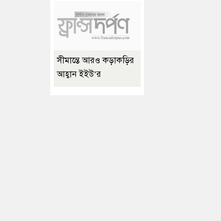
সীমান্তে আরও কড়াকড়ির
আহ্বান ইইউ’র