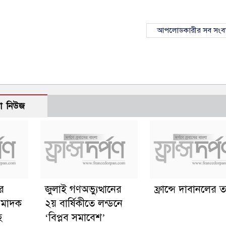
আপলোডকারীর সব সংব
ো নিউজ
ের
জুলাই গণঅভ্যুত্থানের
ফ্রান্সে দাবানলের তা
ত মাদক
২য় বার্ষিকীতে লন্ডনে
হ
‘বিপ্লব সমাবেশ’