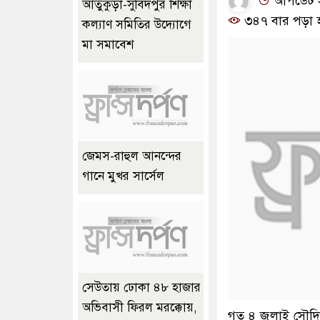
আপডেট সম
আতুকুড়া-সুবিদপুর শিক্ষা
৩৪৭ বার পড়া 
কল্যাণ সমিতির উদ্যোগে
মা সমাবেশ
জেমস-রাহুল আনন্দের
গানে মুখর সার্সেল
সেউতায় ঢোকা ৪৮ হাজার
অভিবাসী ফিরল মরক্কোয়,
গত ৪ জুলাই সৌদি