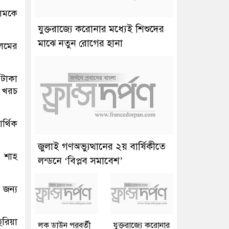
আলমকে
যুক্তরাজ্যে করোনার মধ্যেই শিশুদের
মাঝে নতুন রোগের হানা
লমের
 টাকা
র খরচ
র্থিক
জুলাই গণঅভ্যুত্থানের ২য় বার্ষিকীতে
ে শাহ
লন্ডনে ‘বিপ্লব সমাবেশ’
 জন্য
ুরিয়া
লক ডাউন পরবর্তী
যুক্তরাজ্যে করোনার