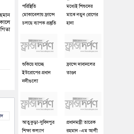
পরিস্থিতি
মধ্যেই শিশুদের
রহমান
মোকাবেলায় ফ্রান্সে
মাঝে নতুন রোগের
কালে
চলছে ব্যাপক প্রস্তুতি
হানা
োগিতা
শুকিয়ে যাচ্ছে
ফ্রান্সে দাবানলের
ইউরোপের প্রধান
তাণ্ডব
নদীগুলো
াদ
আতুকুড়া-সুবিদপুর
প্রধানমন্ত্রী তারেক
শিক্ষা কল্যাণ
রহমান -এম আলী