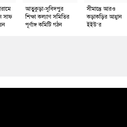
োরামে
আতুকুড়া-সুবিদপুর
সীমান্তে আরও
ে সাফ
শিক্ষা কল্যাণ সমিতির
কড়াকড়ির আহ্বান
য়ন
পূর্ণাঙ্গ কমিটি গঠন
ইইউ’র