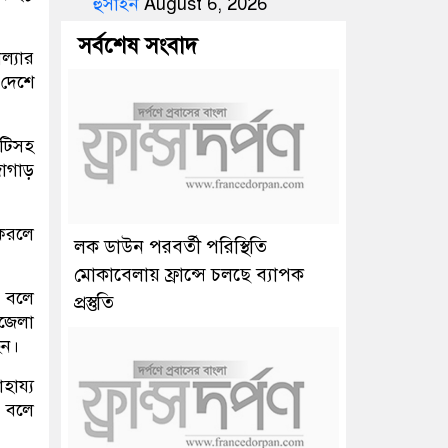
হুসাইন
August 6, 2026
সর্বশেষ সংবাদ
ল্যার
 দেশে
াটিসহ
জোগাড়
করলে
লক ডাউন পরবর্তী পরিস্থিতি
মোকাবেলায় ফ্রান্সে চলছে ব্যাপক
ন বলে
প্রস্তুতি
পজেলা
েন।
হায্য
 বলে