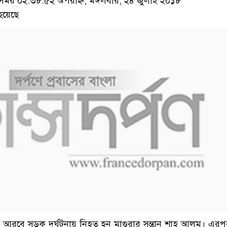
য় ০২:৩৮:৫২ অপরাহ্ন, মঙ্গলবার, ২৪ জুলাই ২০১৮
হয়েছে
 আরবে সড়ক দুর্ঘটনায় নিহত হন মাগুরার সন্তান শাহ আলম। এর