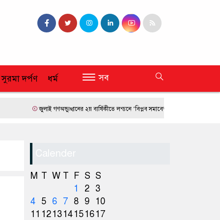
সব
 সুরমা দর্পণ
ধর্ম
জুলাই গণঅভ্যুত্থানের ২য় বার্ষিকীতে লন্ডনে ‘বিপ্লব সমাবেশ’
ফ্রান্সে দাবানলের তাণ্ডব
Calender
M
T
W
T
F
S
S
1
2
3
4
5
6
7
8
9
10
11
12
13
14
15
16
17