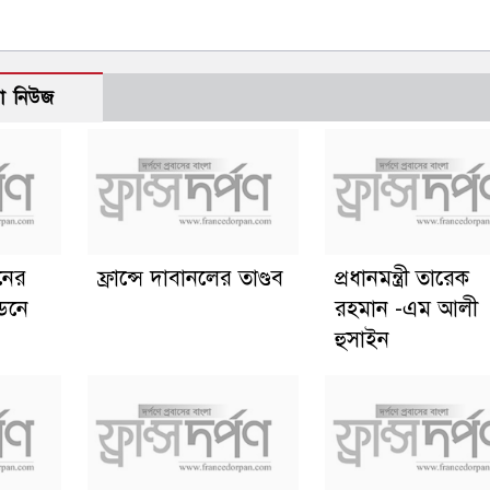
ো নিউজ
ানের
ফ্রান্সে দাবানলের তাণ্ডব
প্রধানমন্ত্রী তারেক
্ডনে
রহমান -এম আলী
হুসাইন