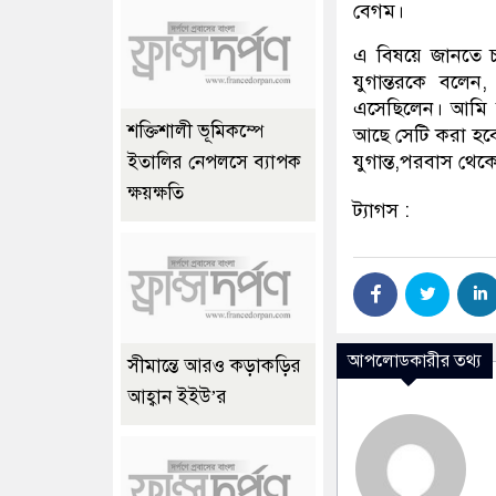
বেগম।
এ বিষয়ে জানতে চা
যুগান্তরকে বল
এসেছিলেন। আমি বি
শক্তিশালী ভূমিকম্পে
আছে সেটি করা হব
যুগান্ত,পরবাস থেক
ইতালির নেপলসে ব্যাপক
ক্ষয়ক্ষতি
ট্যাগস :
আপলোডকারীর তথ্য
সীমান্তে আরও কড়াকড়ির
আহ্বান ইইউ’র