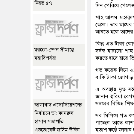
নিহত ৫৭
দিন পেরিয়ে গেলে
শাহ আলম মহম্মদপু
ছেলে। তার মায়ের 
আনতে হলে তাদের 
কিন্তু এত টাকা ক
মরক্কো-স্পেন সীমান্তে
সর্বস্ব হারানো 
করতে দ্বারে দ্বারে 
মহাবিপর্যয়!
গত কয়েক দিনে ২
বাকি টাকা জোগাড় 
এ অবস্থায় মৃত স
জানান হুরিয়া বেগ
সদরের বিভিন্ন শিক্ষ
জালাবাদ এসোসিয়েশনের
নির্বাচনে ডা: কামরুল
সব মিলিয়ে গত কয়ে
হাসান সভাপতি
পাচ্ছেন তাতে ল
হতাশ কণ্ঠে জানান 
এডভোকেট জসিম উদ্দিন