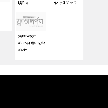
ইইউ’র
শতাংশই সিলেটি
জেমস-রাহুল
আনন্দের গানে মুখর
সার্সেল