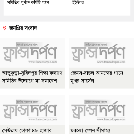
সমিতির পূর্ণাঙ্গ কমিটি গঠন
ইইউ’র
জনপ্রিয় সংবাদ
আতুকুড়া-সুবিদপুর শিক্ষা কল্যাণ
জেমস-রাহুল আনন্দের গানে
সমিতির উদ্যোগে মা সমাবেশ
মুখর সার্সেল
সেউতায় ঢোকা ৪৮ হাজার
মরক্কো-স্পেন সীমান্তে