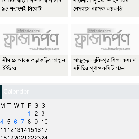
ব্রিটেনে বাংলাদেশি প্রায় ৭ লাখ
শক্তিশালী ভূমিকম্পে ইতালির
৯৫ শতাংশই সিলেটি
নেপলসে ব্যাপক ক্ষয়ক্ষতি
সীমান্তে আরও কড়াকড়ির আহ্বান
আতুকুড়া-সুবিদপুর শিক্ষা কল্যাণ
ইইউ’র
সমিতির পূর্ণাঙ্গ কমিটি গঠন
Calender
M
T
W
T
F
S
S
1
2
3
4
5
6
7
8
9
10
11
12
13
14
15
16
17
18
19
20
21
22
23
24