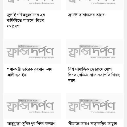
জুলাই গণঅভ্যুত্থানের ২য়
ফ্রান্সে দাবানলের তাণ্ডব
বার্ষিকীতে লন্ডনে ‘বিপ্লব
সমাবেশ’
প্রধানমন্ত্রী তারেক রহমান -এম
বিশ্ব সামাজিক ফোরামে যোগ
আলী হুসাইন
দিতে বেনিনে সাফ সভাপতি খিয়াং
নয়ন
আতুকুড়া-সুবিদপুর শিক্ষা কল্যাণ
সীমান্তে আরও কড়াকড়ির আহ্বান