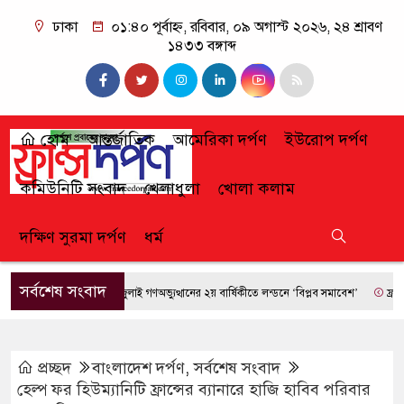
ঢাকা
০১:৪০ পূর্বাহ্ন, রবিবার, ০৯ অগাস্ট ২০২৬, ২৪ শ্রাবণ
১৪৩৩ বঙ্গাব্দ
হোম
আন্তর্জাতিক
আমেরিকা দর্পণ
ইউরোপ দর্পণ
কমিউনিটি সংবাদ
খেলাধুলা
খোলা কলাম
দক্ষিণ সুরমা দর্পণ
ধর্ম
সর্বশেষ সংবাদ
জুলাই গণঅভ্যুত্থানের ২য় বার্ষিকীতে লন্ডনে ‘বিপ্লব সমাবেশ’
ফ্রান্সে দা
প্রচ্ছদ
বাংলাদেশ দর্পণ
,
সর্বশেষ সংবাদ
হেল্প ফর হিউম্যানিটি ফ্রান্সের ব্যানারে হাজি হাবিব পরিবার