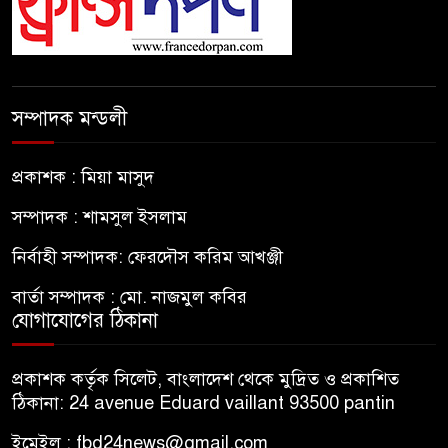
সম্পাদক মন্ডলী
প্রকাশক : মিয়া মাসুদ
সম্পাদক : শামসুল ইসলাম
নির্বাহী সম্পাদক: ফেরদৌস করিম আখঞ্জী
বার্তা সম্পাদক : মো. নাজমুল কবির
যোগাযোগের ঠিকানা
প্রকাশক কর্তৃক সিলেট, বাংলাদেশ থেকে মুদ্রিত ও প্রকাশিত
ঠিকানা: 24 avenue Eduard vaillant 93500 pantin
ইমেইল : fbd24news@gmail.com